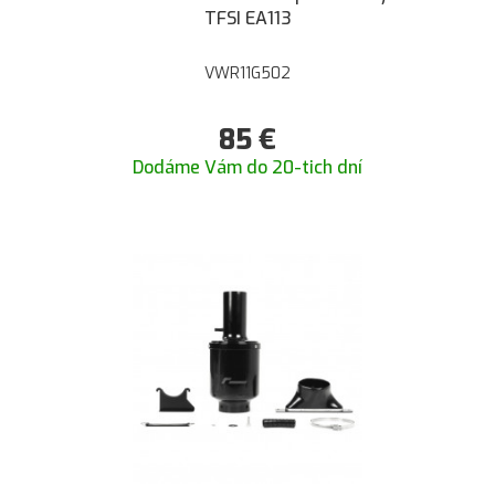
TFSI EA113
VWR11G502
85
€
Dodáme Vám do 20-tich dní