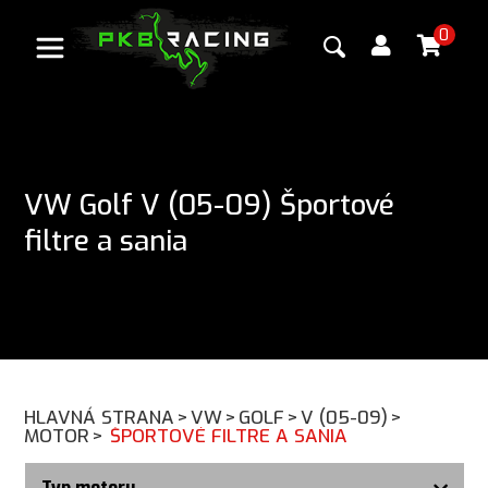
0
VW Golf V (05-09) Športové
filtre a sania
HLAVNÁ STRANA
>
VW
>
GOLF
>
V (05-09)
>
MOTOR
>
ŠPORTOVÉ FILTRE A SANIA
Typ motoru