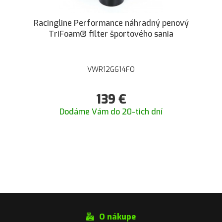
Racingline Performance náhradný penový
TriFoam® filter športového sania
VWR12G614FO
139
€
Dodáme Vám do 20-tich dní
O nákupe