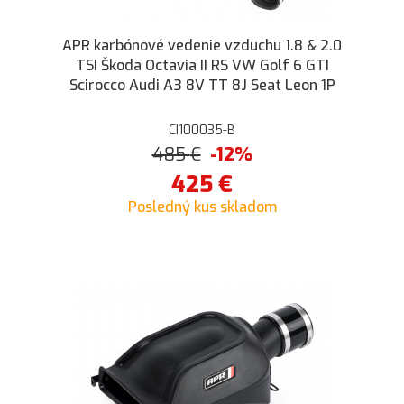
APR karbónové vedenie vzduchu 1.8 & 2.0
TSI Škoda Octavia II RS VW Golf 6 GTI
Scirocco Audi A3 8V TT 8J Seat Leon 1P
CI100035-B
485
€
-12%
425
€
Posledný kus skladom