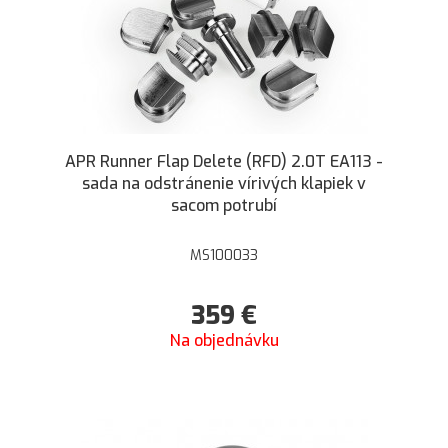
APR Runner Flap Delete (RFD) 2.0T EA113 -
sada na odstránenie vírivých klapiek v
sacom potrubí
MS100033
359
€
Na objednávku