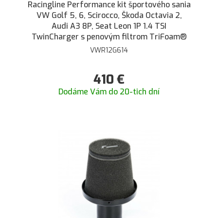
Racingline Performance kit športového sania
VW Golf 5, 6, Scirocco, Škoda Octavia 2,
Audi A3 8P, Seat Leon 1P 1.4 TSI
TwinCharger s penovým filtrom TriFoam®
VWR12G614
410
€
Dodáme Vám do 20-tich dní