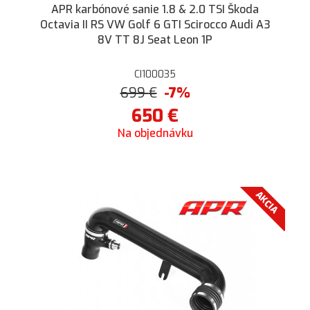
APR karbónové sanie 1.8 & 2.0 TSI Škoda
Octavia II RS VW Golf 6 GTI Scirocco Audi A3
8V TT 8J Seat Leon 1P
CI100035
699
€
-7%
650
€
Na objednávku
AKCIA