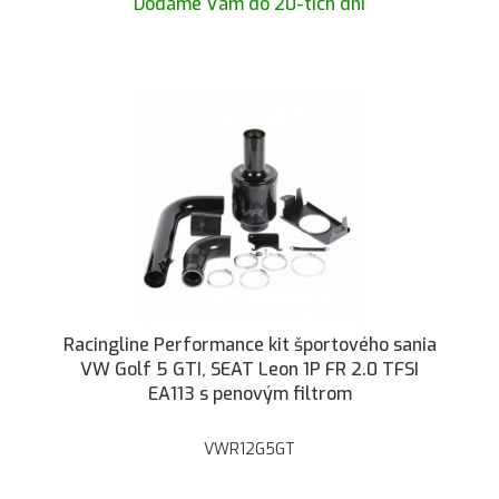
Dodáme Vám do 20-tich dní
Racingline Performance kit športového sania
VW Golf 5 GTI, SEAT Leon 1P FR 2.0 TFSI
EA113 s penovým filtrom
VWR12G5GT