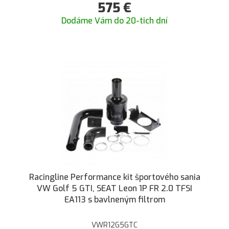
575
€
Dodáme Vám do 20-tich dní
Racingline Performance kit športového sania
VW Golf 5 GTI, SEAT Leon 1P FR 2.0 TFSI
EA113 s bavlneným filtrom
VWR12G5GTC