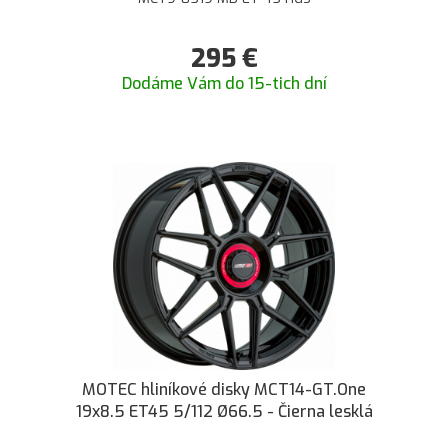
295
€
Dodáme Vám do 15-tich dní
MOTEC hliníkové disky MCT14-GT.One
19x8.5 ET45 5/112 Ø66.5 - Čierna lesklá