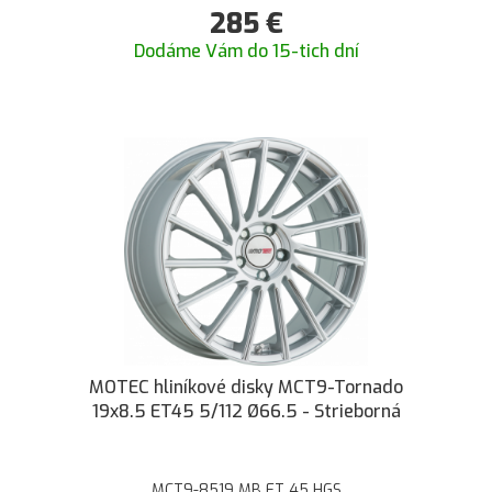
285
€
Dodáme Vám do 15-tich dní
MOTEC hliníkové disky MCT9-Tornado
19x8.5 ET45 5/112 Ø66.5 - Strieborná
MCT9-8519 MB ET 45 HGS