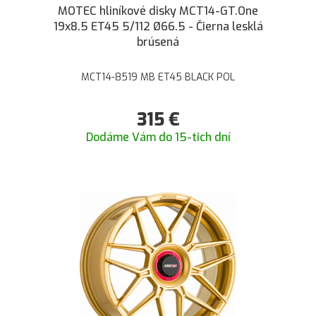
MOTEC hliníkové disky MCT14-GT.One
19x8.5 ET45 5/112 Ø66.5 - Čierna lesklá
brúsená
MCT14-8519 MB ET45 BLACK POL
315
€
Dodáme Vám do 15-tich dní