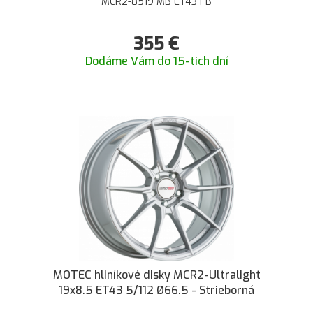
MCR2-8519 MB ET43 FB
355
€
Dodáme Vám do 15-tich dní
MOTEC hliníkové disky MCR2-Ultralight
19x8.5 ET43 5/112 Ø66.5 - Strieborná