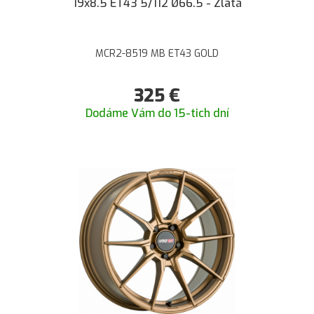
19x8.5 ET43 5/112 Ø66.5 - Zlatá
MCR2-8519 MB ET43 GOLD
325
€
Dodáme Vám do 15-tich dní