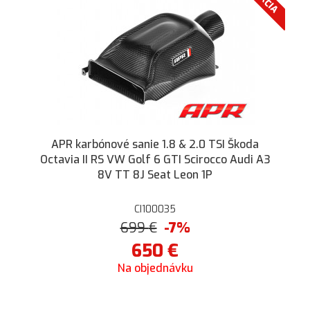
AKCIA
APR karbónové sanie 1.8 & 2.0 TSI Škoda
Octavia II RS VW Golf 6 GTI Scirocco Audi A3
8V TT 8J Seat Leon 1P
CI100035
699
€
-7%
650
€
Na objednávku