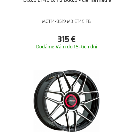
19x8.5 ET45 5/112 Ø66.5 - Čierna matná
MCT14-8519 MB ET45 FB
315
€
Dodáme Vám do 15-tich dní