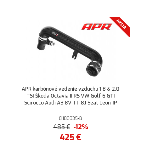
AKCIA
APR karbónové vedenie vzduchu 1.8 & 2.0
TSI Škoda Octavia II RS VW Golf 6 GTI
Scirocco Audi A3 8V TT 8J Seat Leon 1P
CI100035-B
485
€
-12%
425
€