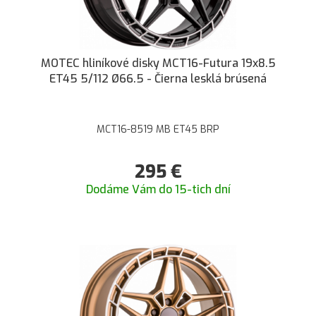
MOTEC hliníkové disky MCT16-Futura 19x8.5
ET45 5/112 Ø66.5 - Čierna lesklá brúsená
MCT16-8519 MB ET45 BRP
295
€
Dodáme Vám do 15-tich dní