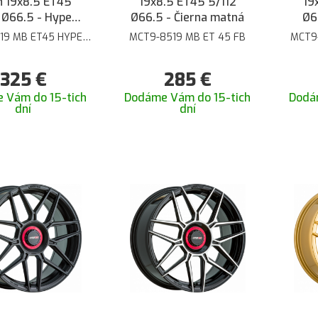
 19x8.5 ET45
19x8.5 ET45 5/112
19
 Ø66.5 - Hyper
Ø66.5 - Čierna matná
Ø6
ceramic
19 MB ET45 HYPER
MCT9-8519 MB ET 45 FB
MCT9
CERAMIC
325
€
285
€
 Vám do 15-tich
Dodáme Vám do 15-tich
Dodá
dní
dní