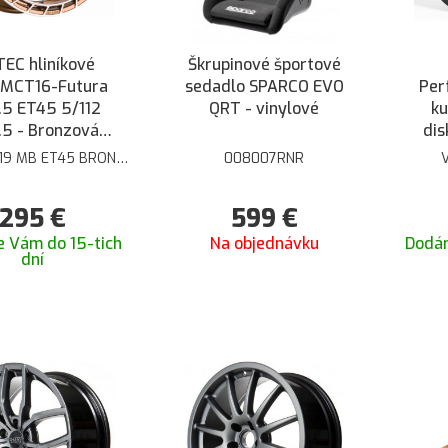
EC hliníkové
Škrupinové športové
 MCT16-Futura
sedadlo SPARCO EVO
Per
.5 ET45 5/112
QRT - vinylové
ku
5 - Bronzová
dis
tná brúsená
ET4
19 MB ET45 BRONZE
008007RNR
POL
295
€
599
€
 Vám do 15-tich
Na objednávku
Dodá
dní