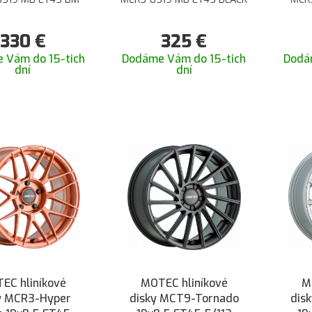
330
€
325
€
 Vám do 15-tich
Dodáme Vám do 15-tich
Dodá
dní
dní
EC hliníkové
MOTEC hliníkové
M
y MCR3-Hyper
disky MCT9-Tornado
dis