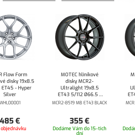
R Flow Form
MOTEC hliníkové
M
ové disky 19x8.5
disky MCR2-
2 ET45 - Hyper
Ultralight 19x8.5
Ul
Silver
ET43 5/112 Ø66.5 -
ET4
Čierna lesklá
WHL00001
MCR2-8519 MB ET43 BLACK
MCR
485
€
355
€
 objednávku
Dodáme Vám do 15-tich
Dodá
dní