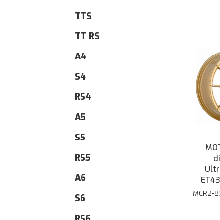
TTS
TT RS
A4
S4
RS4
A5
S5
MOT
RS5
d
Ultr
A6
ET43
MCR2-8
S6
RS6