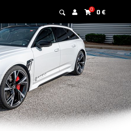
0
0
€