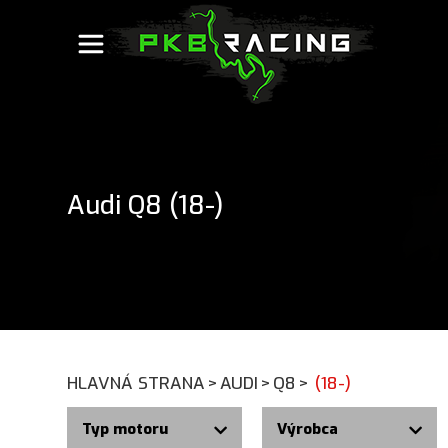
Audi Q8 (18-)
HLAVNÁ STRANA
>
AUDI
>
Q8
>
(18-)
Typ motoru
Výrobca