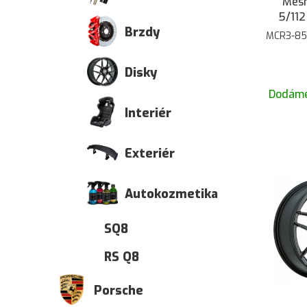
Mesh
5/112
Brzdy
MCR3-85
Disky
Dodáme
Interiér
Exteriér
Autokozmetika
SQ8
RS Q8
Porsche