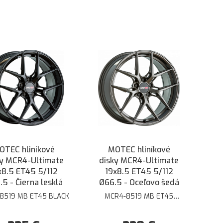
OTEC hliníkové
MOTEC hliníkové
ky MCR4-Ultimate
disky MCR4-Ultimate
x8.5 ET45 5/112
19x8.5 ET45 5/112
5 - Čierna lesklá
Ø66.5 - Oceľovo šedá
8519 MB ET45 BLACK
MCR4-8519 MB ET45
STEELGREY