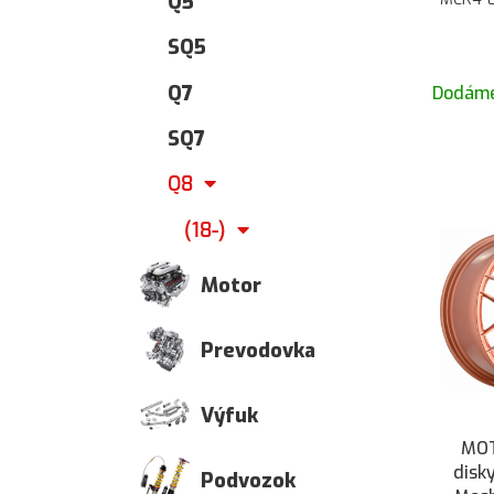
Q5
SQ5
Q7
Dodáme
SQ7
Q8
(18-)
Motor
Prevodovka
Výfuk
MOT
disk
Podvozok