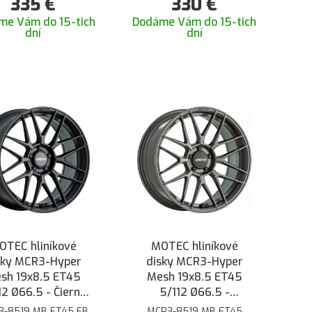
335
€
330
€
me Vám do 15-tich
Dodáme Vám do 15-tich
dní
dní
OTEC hliníkové
MOTEC hliníkové
sky MCR3-Hyper
disky MCR3-Hyper
sh 19x8.5 ET45
Mesh 19x8.5 ET45
12 Ø66.5 - Čierna
5/112 Ø66.5 -
matná
Oceľovo šedá
3-8519 MB ET45 FB
MCR3-8519 MB ET45