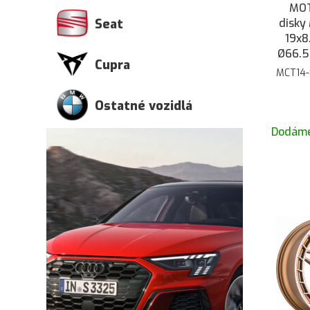
MOT
disky
Seat
19x8
Ø66.5
Cupra
MCT14-
Ostatné vozidlá
Dodáme