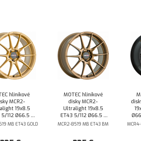
EC hliníkové
MOTEC hliníkové
M
isky MCR2-
disky MCR2-
dis
alight 19x8.5
Ultralight 19x8.5
19
 5/112 Ø66.5 -
ET43 5/112 Ø66.5 -
Ø66.
Zlatá
Bronzová matná
519 MB ET43 GOLD
MCR2-8519 MB ET43 BM
MCR4-