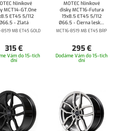
OTEC hliníkové
MOTEC hliníkové
ky MCT14-GT.One
disky MCT16-Futura
x8.5 ET45 5/112
19x8.5 ET45 5/112
Ø66.5 - Zlatá
Ø66.5 - Čierna lesklá
brúsená
-8519 MB ET45 GOLD
MCT16-8519 MB ET45 BRP
315
€
295
€
me Vám do 15-tich
Dodáme Vám do 15-tich
dní
dní