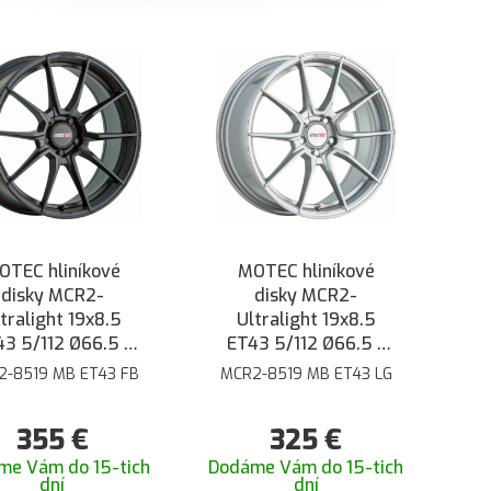
OTEC hliníkové
MOTEC hliníkové
disky MCR2-
disky MCR2-
tralight 19x8.5
Ultralight 19x8.5
3 5/112 Ø66.5 -
ET43 5/112 Ø66.5 -
Čierna matná
Strieborná
2-8519 MB ET43 FB
MCR2-8519 MB ET43 LG
355
€
325
€
me Vám do 15-tich
Dodáme Vám do 15-tich
dní
dní