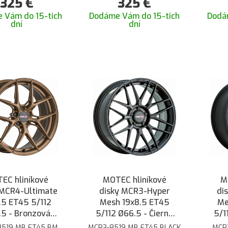
325
€
325
€
 Vám do 15-tich
Dodáme Vám do 15-tich
Dodá
dní
dní
EC hliníkové
MOTEC hliníkové
M
 MCR4-Ultimate
disky MCR3-Hyper
di
.5 ET45 5/112
Mesh 19x8.5 ET45
Me
5 - Bronzová
5/112 Ø66.5 - Čierna
5/1
matná
lesklá
8519 MB ET45 BM
MCR3-8519 MB ET45 BLACK
MCR