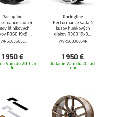
Racingline
Racingline
formance sada 4
Performance sada 4
sov hliníkových
kusov hliníkových
kov R360 19x8.5
diskov R360 19x8.5
4 5/112 - Čierna
ET44 5/112 - Lesklá
VWR600360BLK
VWR600360SVR
lesklá
Strieborná Star
1 950
€
1 950
€
me Vám do 20-tich
Dodáme Vám do 20-tich
dní
dní