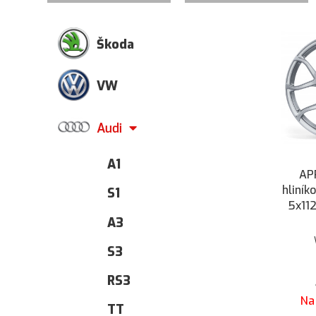
Škoda
VW
Audi
A1
AP
hliník
S1
5x11
A3
S3
RS3
Na
TT