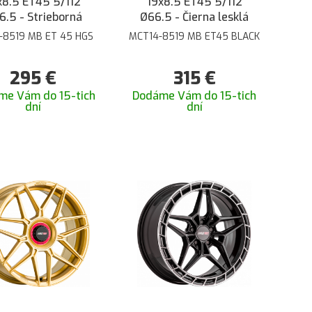
x8.5 ET45 5/112
19x8.5 ET45 5/112
6.5 - Strieborná
Ø66.5 - Čierna lesklá
-8519 MB ET 45 HGS
MCT14-8519 MB ET45 BLACK
295
€
315
€
me Vám do 15-tich
Dodáme Vám do 15-tich
dní
dní