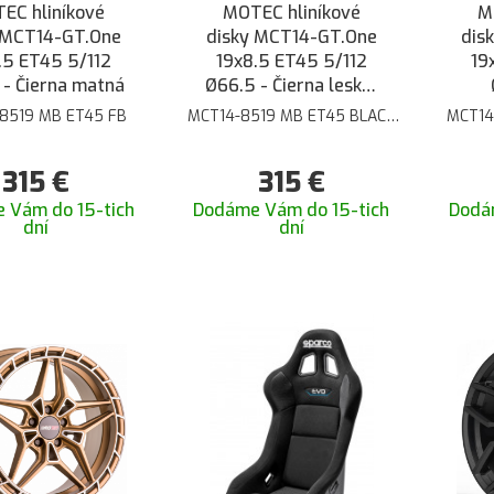
EC hliníkové
MOTEC hliníkové
M
 MCT14-GT.One
disky MCT14-GT.One
dis
.5 ET45 5/112
19x8.5 ET45 5/112
19
 - Čierna matná
Ø66.5 - Čierna lesklá
brúsená
8519 MB ET45 FB
MCT14-8519 MB ET45 BLACK
MCT14
POL
315
€
315
€
 Vám do 15-tich
Dodáme Vám do 15-tich
Dodá
dní
dní