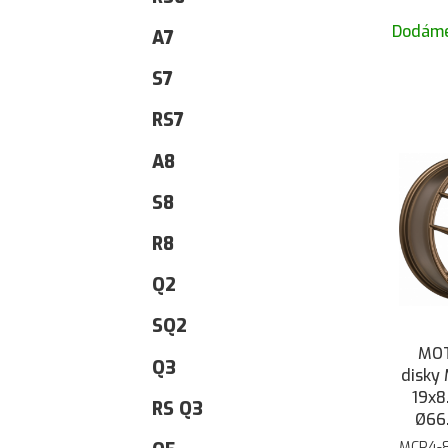
Dodáme
A7
S7
RS7
A8
S8
R8
Q2
SQ2
MOT
Q3
disky
19x8
RS Q3
Ø66.
MCR4-