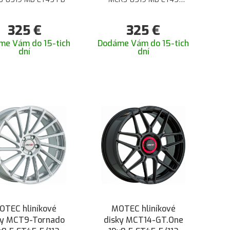
STEELGREY
325
€
325
€
me Vám do 15-tich
Dodáme Vám do 15-tich
dní
dní
OTEC hliníkové
MOTEC hliníkové
ky MCT9-Tornado
disky MCT14-GT.One