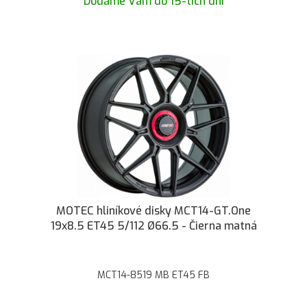
Dodáme Vám do 15-tich dní
MOTEC hliníkové disky MCT14-GT.One
19x8.5 ET45 5/112 Ø66.5 - Čierna matná
MCT14-8519 MB ET45 FB