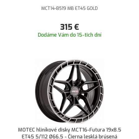
MCT14-8519 MB ET45 GOLD
315
€
Dodáme Vám do 15-tich dní
MOTEC hliníkové disky MCT16-Futura 19x8.5
ET45 5/112 Ø66.5 - Čierna lesklá brúsená