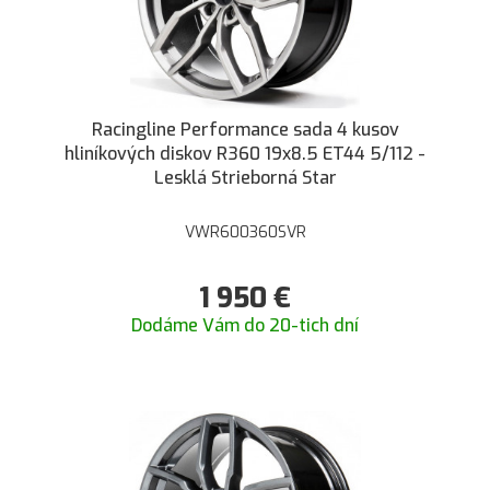
Racingline Performance sada 4 kusov
hliníkových diskov R360 19x8.5 ET44 5/112 -
Lesklá Strieborná Star
VWR600360SVR
1 950
€
Dodáme Vám do 20-tich dní