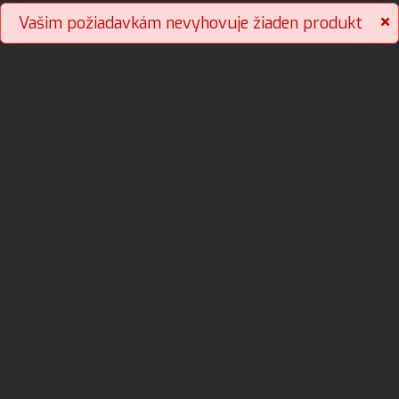
RX-8 SE3P (03-12)
Vašim požiadavkám nevyhovuje žiaden produkt