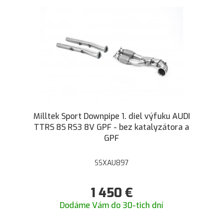
Milltek Sport Downpipe 1. diel výfuku AUDI
TTRS 8S RS3 8V GPF - bez katalyzátora a
GPF
SSXAU897
1 450
€
Dodáme Vám do 30-tich dní