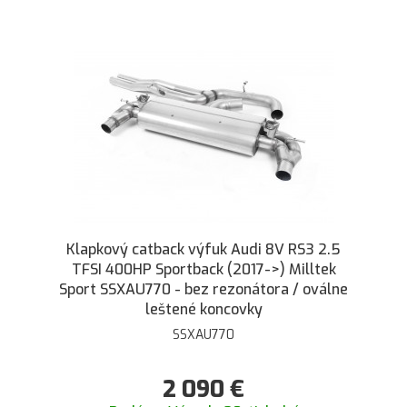
Klapkový catback výfuk Audi 8V RS3 2.5
TFSI 400HP Sportback (2017->) Milltek
Sport SSXAU770 - bez rezonátora / oválne
leštené koncovky
SSXAU770
2 090
€