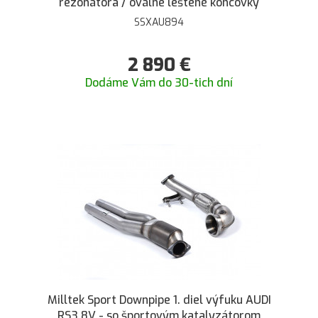
rezonátora / oválne leštené koncovky
SSXAU894
2 890
€
Dodáme Vám do 30-tich dní
Milltek Sport Downpipe 1. diel výfuku AUDI
RS3 8V - so športovým katalyzátorom