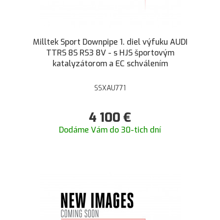
Milltek Sport Downpipe 1. diel výfuku AUDI
TTRS 8S RS3 8V - s HJS športovým
katalyzátorom a EC schválením
SSXAU771
4 100
€
Dodáme Vám do 30-tich dní