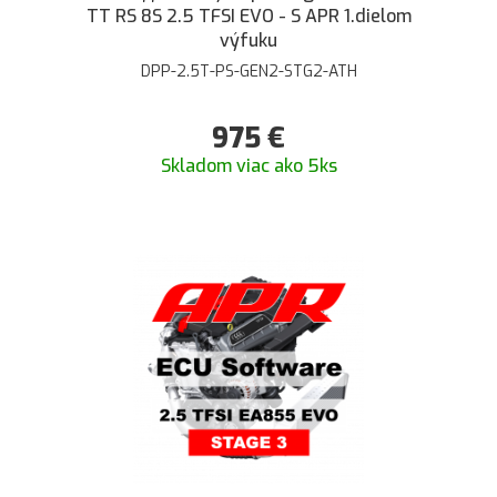
TT RS 8S 2.5 TFSI EVO - S APR 1.dielom
výfuku
DPP-2.5T-PS-GEN2-STG2-ATH
975
€
Skladom viac ako 5ks