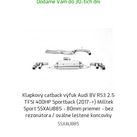
Dodáme Vám do 30-tich dní
Klapkový catback výfuk Audi 8V RS3 2.5
TFSI 400HP Sportback (2017->) Milltek
Sport SSXAU885 - 80mm priemer - bez
rezonátora / oválne leštené koncovky
SSXAU885