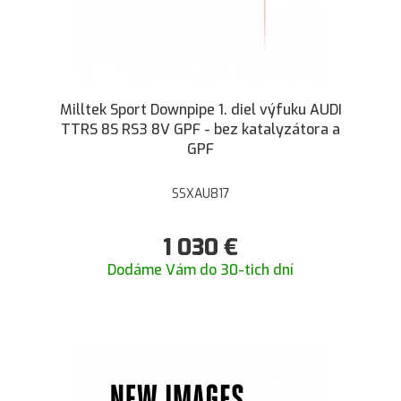
Milltek Sport Downpipe 1. diel výfuku AUDI
TTRS 8S RS3 8V GPF - bez katalyzátora a
GPF
SSXAU817
1 030
€
Dodáme Vám do 30-tich dní