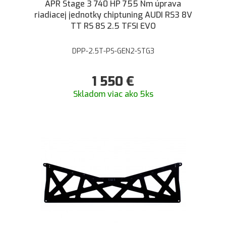
APR Stage 3 740 HP 755 Nm úprava
riadiacej jednotky chiptuning AUDI RS3 8V
TT RS 8S 2.5 TFSI EVO
DPP-2.5T-PS-GEN2-STG3
1 550
€
Skladom viac ako 5ks