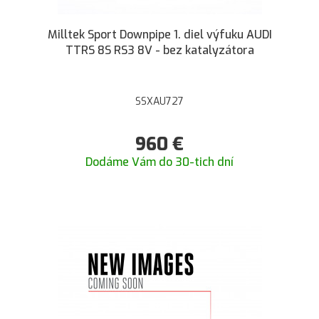
Milltek Sport Downpipe 1. diel výfuku AUDI
TTRS 8S RS3 8V - bez katalyzátora
SSXAU727
960
€
Dodáme Vám do 30-tich dní