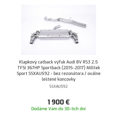
Klapkový catback výfuk Audi 8V RS3 2.5
TFSI 367HP Sportback (2015-2017) Milltek
Sport SSXAU592 - bez rezonátora / oválne
leštené koncovky
SSXAU592
1 900
€
Dodáme Vám do 30-tich dní