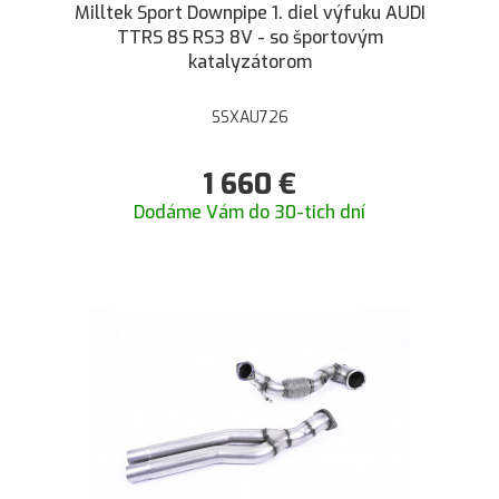
Milltek Sport Downpipe 1. diel výfuku AUDI
TTRS 8S RS3 8V - so športovým
katalyzátorom
SSXAU726
1 660
€
Dodáme Vám do 30-tich dní