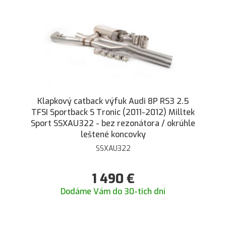
Klapkový catback výfuk Audi 8P RS3 2.5
TFSI Sportback S Tronic (2011-2012) Milltek
Sport SSXAU322 - bez rezonátora / okrúhle
leštené koncovky
SSXAU322
1 490
€
Dodáme Vám do 30-tich dní