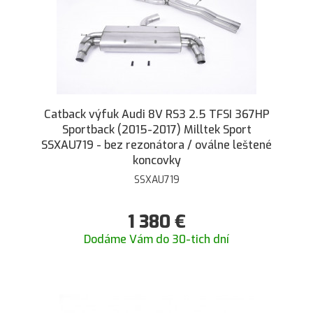
Catback výfuk Audi 8V RS3 2.5 TFSI 367HP
Sportback (2015-2017) Milltek Sport
SSXAU719 - bez rezonátora / oválne leštené
koncovky
SSXAU719
1 380
€
Dodáme Vám do 30-tich dní