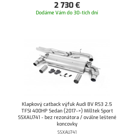
2 730
€
Dodáme Vám do 30-tich dní
Klapkový catback výfuk Audi 8V RS3 2.5
TFSI 400HP Sedan (2017->) Milltek Sport
SSXAU741 - bez rezonátora / oválne leštené
koncovky
SSXAU741