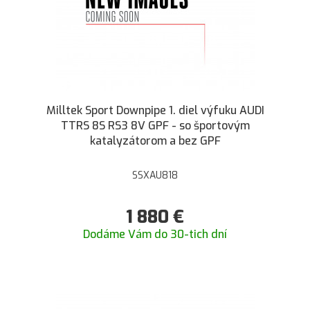
Milltek Sport Downpipe 1. diel výfuku AUDI
TTRS 8S RS3 8V GPF - so športovým
katalyzátorom a bez GPF
SSXAU818
1 880
€
Dodáme Vám do 30-tich dní