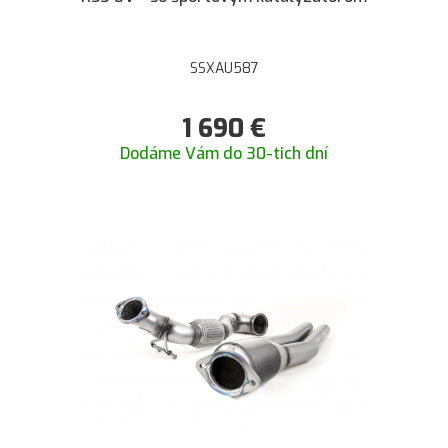
SSXAU587
1 690
€
Dodáme Vám do 30-tich dní