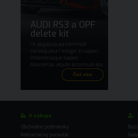
AUDI RS3 a OPF
delete kit
Ut aliquid ex ea commodi
consequatur? Integer in sapien.
Pellentesaque sapien.
Maacemas alqute accumsan leo.
Číst více
O nákupe
Obchodné podmienky
Baz
Reklamačný poriadok
Naše