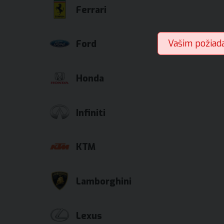
Ferrari
Vašim požiad
Ford
Honda
Infiniti
KTM
Lamborghini
Lexus