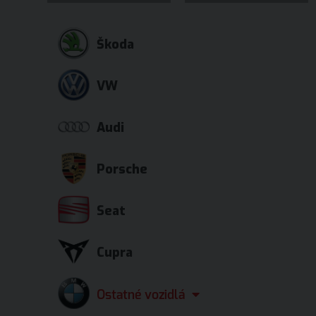
Škoda
VW
Audi
Porsche
Seat
Cupra
Ostatné vozidlá