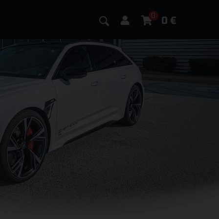
0
0
€