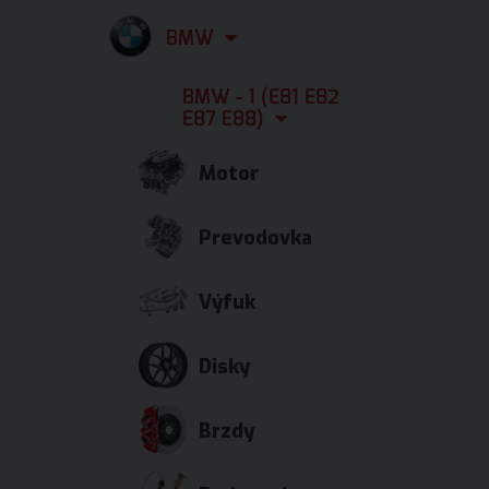
BMW
BMW - 1 (E81 E82
E87 E88)
Motor
Prevodovka
Výfuk
Disky
Brzdy