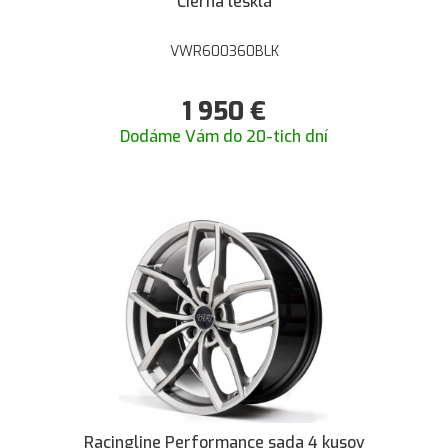
Čierna lesklá
VWR600360BLK
1 950
€
Dodáme Vám do 20-tich dní
Racingline Performance sada 4 kusov