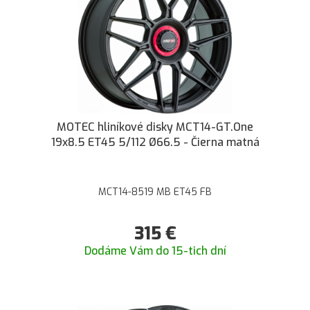
MOTEC hliníkové disky MCT14-GT.One
19x8.5 ET45 5/112 Ø66.5 - Čierna matná
MCT14-8519 MB ET45 FB
315
€
Dodáme Vám do 15-tich dní