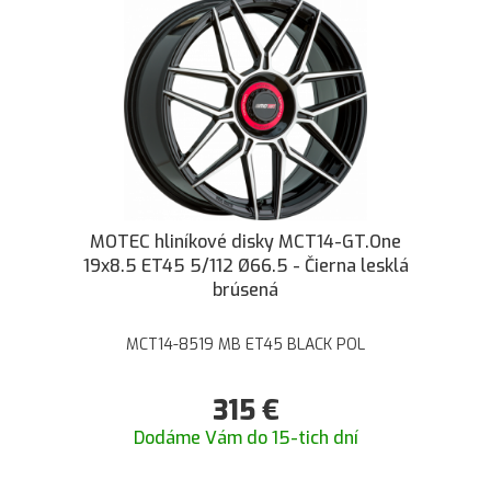
MOTEC hliníkové disky MCT14-GT.One
19x8.5 ET45 5/112 Ø66.5 - Čierna lesklá
brúsená
MCT14-8519 MB ET45 BLACK POL
315
€
Dodáme Vám do 15-tich dní