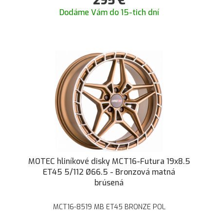
295
€
Dodáme Vám do 15-tich dní
MOTEC hliníkové disky MCT16-Futura 19x8.5
ET45 5/112 Ø66.5 - Bronzová matná
brúsená
MCT16-8519 MB ET45 BRONZE POL