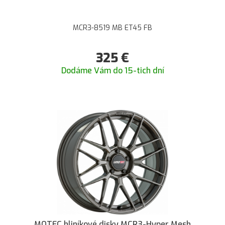
MCR3-8519 MB ET45 FB
325
€
Dodáme Vám do 15-tich dní
MOTEC hliníkové disky MCR3-Hyper Mesh