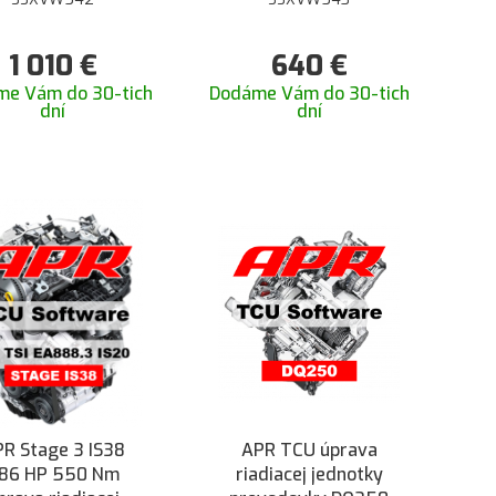
rformance SEAT
Performance SEAT
n Cupra 5F s GPF
Leon Cupra 5F s GPF
1 010
€
640
€
o športovým Race
- bez katalyzátora a
alyzátorom a bez
GPF na Milltek
me Vám do 30-tich
Dodáme Vám do 30-tich
dní
dní
GPF na Milltek
catback
catback
R Stage 3 IS38
APR TCU úprava
86 HP 550 Nm
riadiacej jednotky