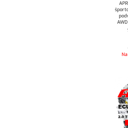
APR
športo
pod
AWD 
Octa
Golf 
8V,
Na