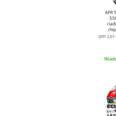
APR S
55
riad
chi
Octa
DPP-2.0T
AT
Superb
APR 1
Sklad