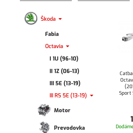
Škoda
Fabia
Octavia
I 1U (96-10)
II 1Z (06-13)
Catba
Octavi
III 5E (13-19)
(20
Sport
III RS 5E (13-19)
r
Motor
Dodáme
Prevodovka