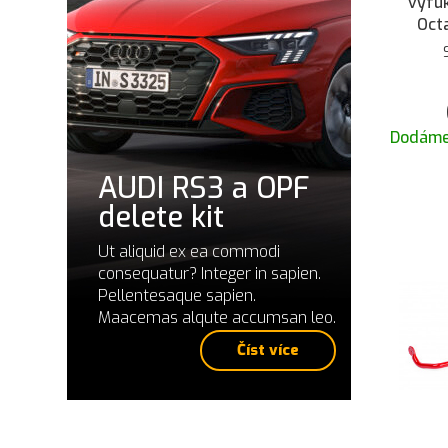
výfu
Octa
Go
Perf
Leon 
- bez
GP
Dodáme
AUDI RS3 a OPF
delete kit
Ut aliquid ex ea commodi
consequatur? Integer in sapien.
Pellentesaque sapien.
Maacemas alqute accumsan leo.
Číst více