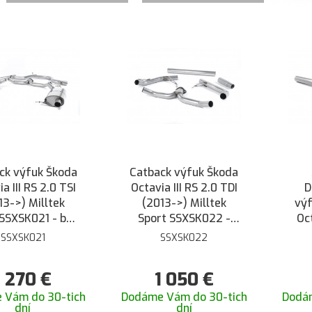
ck výfuk Škoda
Catback výfuk Škoda
a III RS 2.0 TSI
Octavia III RS 2.0 TDI
D
13->) Milltek
(2013->) Milltek
vý
 SSXSK021 - bez
Sport SSXSK022 -
Oc
ezonátora
bez rezonátora
Leo
SSXSK021
SSXSK022
ka
1 270
€
1 050
€
M
 Vám do 30-tich
Dodáme Vám do 30-tich
Dodá
dní
dní