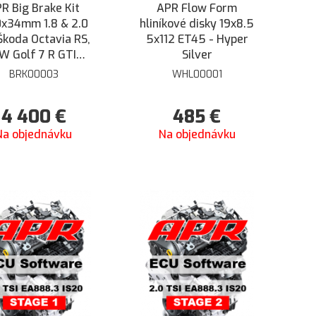
R Big Brake Kit
APR Flow Form
x34mm 1.8 & 2.0
hliníkové disky 19x8.5
Škoda Octavia RS,
5x112 ET45 - Hyper
W Golf 7 R GTI
Silver
rformance, Audi
BRK00003
WHL00001
8V, Seat Leon 5F
pra FR - Červené
4 400
€
485
€
Na objednávku
Na objednávku