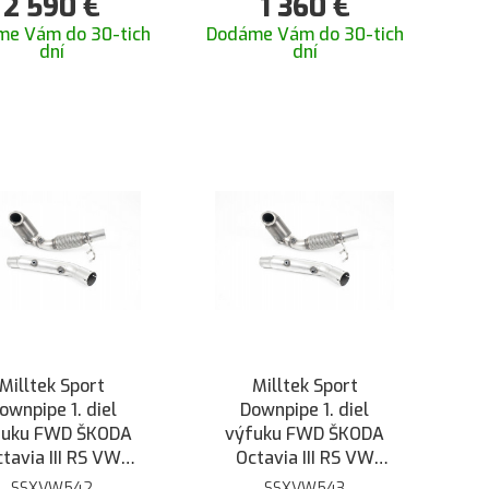
2 590
€
1 360
€
- s HJS športovým
katalyzátorom a bez
me Vám do 30-tich
Dodáme Vám do 30-tich
dní
dní
GPF na Milltek
catback
Milltek Sport
Milltek Sport
ownpipe 1. diel
Downpipe 1. diel
fuku FWD ŠKODA
výfuku FWD ŠKODA
tavia III RS VW
Octavia III RS VW
Golf 7 GTI TCR
Golf 7 GTI TCR
SSXVW542
SSXVW543