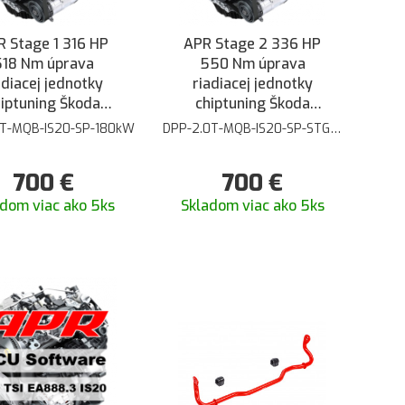
 Stage 1 316 HP
APR Stage 2 336 HP
518 Nm úprava
550 Nm úprava
adiacej jednotky
riadiacej jednotky
hiptuning Škoda
chiptuning Škoda
avia 3 RS 245 2.0
Octavia 3 RS 245 2.0
0T-MQB-IS20-SP-180kW
DPP-2.0T-MQB-IS20-SP-STG2-
ATH-180kW
TSI
TSI - S APR 1.dielom
výfuku
700
€
700
€
dom viac ako 5ks
Skladom viac ako 5ks