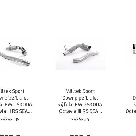
lltek Sport
Milltek Sport
npipe 1. diel
Downpipe 1. diel
D
ku FWD ŠKODA
výfuku FWD ŠKODA
ia III RS SEAT
Octavia III RS SEAT
Octa
 ST Cupra 5F -
Leon ST Cupra 5F -
s
SSXSK019
SSXSK24
atalyzátora na
so športovým Race
kat
ltek catback
katalyzátorom na