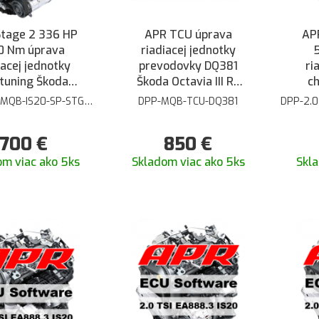
tage 2 336 HP
APR TCU úprava
APR
0 Nm úprava
riadiacej jednotky
iacej jednotky
prevodovky DQ381
ri
ptuning Škoda
Škoda Octavia III RS
c
via 3 RS Škoda
Superb III Sportline
Oct
-MQB-IS20-SP-STG2-
DPP-MQB-TCU-DQ381
DPP-2.
H-162-169kW
 III 2.0 TSI - S
VW Golf 7 R GTI
.dielom výfuku
Performance Passat
700
€
850
€
B8 AUDI A3 S3 8V TT
TTS 8S Seat Leon 5F
om viac ako 5ks
Skladom viac ako 5ks
Skla
Cupra FR