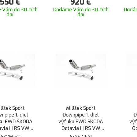
550
€
920
€
Milltek catback
 Vám do 30-tich
Dodáme Vám do 30-tich
Dodá
dní
dní
lltek Sport
Milltek Sport
npipe 1. diel
Downpipe 1. diel
D
ku FWD ŠKODA
výfuku FWD ŠKODA
vý
via III RS VW
Octavia III RS VW
Oc
lf 7 GTI TCR
Golf 7 GTI TCR
SSXVW540
SSXVW541