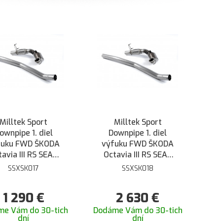
Milltek Sport
Milltek Sport
ownpipe 1. diel
Downpipe 1. diel
fuku FWD ŠKODA
výfuku FWD ŠKODA
tavia III RS SEAT
Octavia III RS SEAT
n ST Cupra 5F - s
Leon ST Cupra 5F -
SSXSK017
SSXSK018
HJS športovým
so športovým
talyzátorom na
katalyzátorom a EC
1 290
€
2 630
€
illtek catback
schválením na Milltek
catback
me Vám do 30-tich
Dodáme Vám do 30-tich
dní
dní