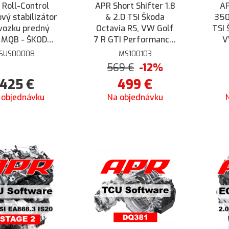
 Roll-Control
APR Short Shifter 1.8
AP
vý stabilizátor
& 2.0 TSI Škoda
350
vozku predný
Octavia RS, VW Golf
TSI 
MQB - ŠKODA
7 R GTI Performance,
V
via III RS, VW
Audi S3 8V, Seat Leon
Pe
SUS00008
MS100103
7 R, AUDI A3 S3
5F Cupra FR
S3 
569
€
-12%
 SEAT Leon 5F
Cu
425
€
499
€
CUPRA FR
 objednávku
Na objednávku