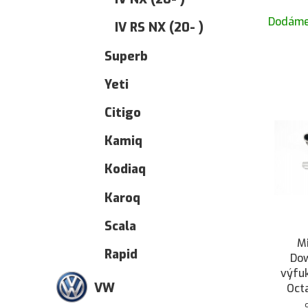
Dodáme
IV RS NX (20- )
Superb
Yeti
Citigo
Kamiq
Kodiaq
Karoq
Scala
Mi
Rapid
Dow
výfu
VW
Octa
Go