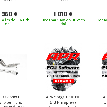
ormance SEAT
Performance SEAT
Pe
Cupra 5F s GPF
Leon Cupra 5F s GPF
Leo
1 360
€
1 010
€
HJS športovým
- so športovým Race
- s
yzátorom a bez
katalyzátorom a bez
kat
 Vám do 30-tich
Dodáme Vám do 30-tich
Dodá
dní
dní
F na sériový
GPF na sériový
catback
catback
lltek Sport
APR Stage 1 316 HP
AP
npipe 1. diel
518 Nm úprava
3