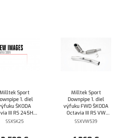
Milltek Sport
Milltek Sport
ownpipe 1. diel
Downpipe 1. diel
výfuku ŠKODA
výfuku FWD ŠKODA
via III RS 245HP -
Octavia III RS VW
 HJS športovým
Golf 7 GTI TCR
SSXSK25
SSXVW539
alyzátorom a EC
Performance SEAT
schválením
Leon Cupra 5F s GPF