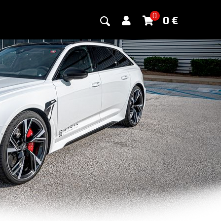
0
0
€