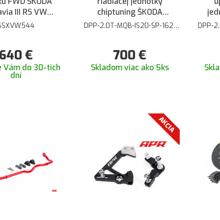
ku FWD ŠKODA
riadiacej jednotky
ú
via III RS VW
chiptuning ŠKODA
jed
lf 7 GTI TCR
Octavia 3 RS Superb
Šk
SSXVW544
DPP-2.0T-MQB-IS20-SP-162-
DPP-2.
169kW
ormance SEAT
III 2.0 TSI
Ško
Cupra 5F s GPF
640
€
700
€
 katalyzátora a
F na sériový
 Vám do 30-tich
Skladom viac ako 5ks
Skla
dní
catback
AKCIA