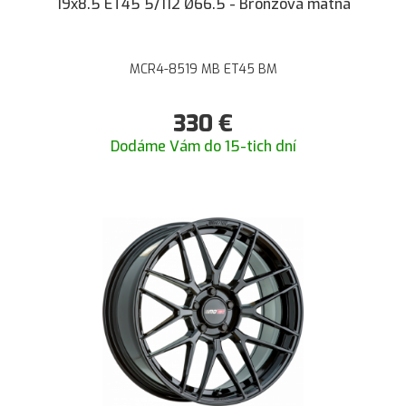
19x8.5 ET45 5/112 Ø66.5 - Bronzová matná
MCR4-8519 MB ET45 BM
330
€
Dodáme Vám do 15-tich dní