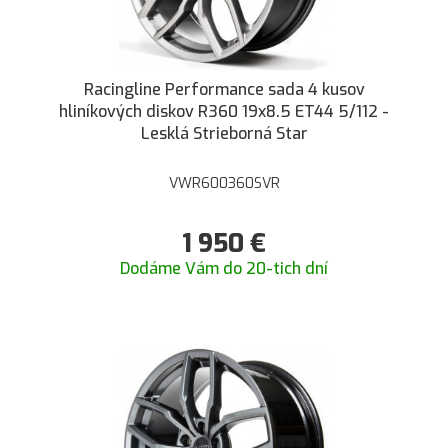
Racingline Performance sada 4 kusov
hliníkových diskov R360 19x8.5 ET44 5/112 -
Lesklá Strieborná Star
VWR600360SVR
1 950
€
Dodáme Vám do 20-tich dní