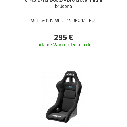
ET45 5/112 Ø66.5 - Bronzová matná
brúsená
MCT16-8519 MB ET45 BRONZE POL
295
€
Dodáme Vám do 15-tich dní