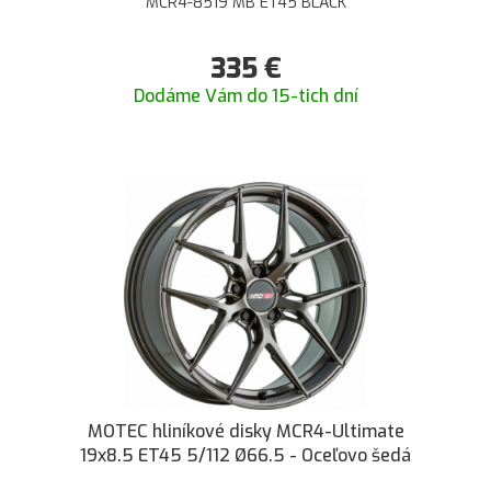
MCR4-8519 MB ET45 BLACK
335
€
Dodáme Vám do 15-tich dní
MOTEC hliníkové disky MCR4-Ultimate
19x8.5 ET45 5/112 Ø66.5 - Oceľovo šedá