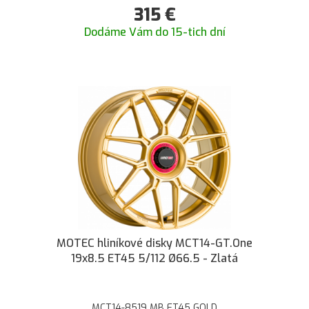
315
€
Dodáme Vám do 15-tich dní
MOTEC hliníkové disky MCT14-GT.One
19x8.5 ET45 5/112 Ø66.5 - Zlatá
MCT14-8519 MB ET45 GOLD