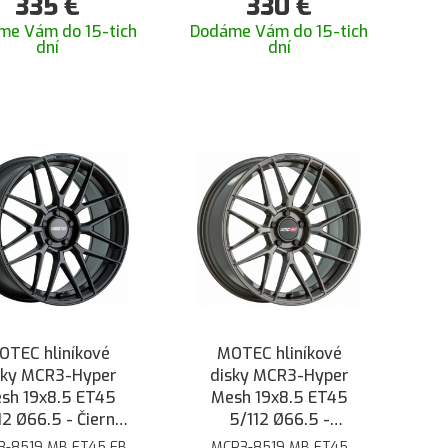
335
€
330
€
me Vám do 15-tich
Dodáme Vám do 15-tich
dní
dní
OTEC hliníkové
MOTEC hliníkové
sky MCR3-Hyper
disky MCR3-Hyper
sh 19x8.5 ET45
Mesh 19x8.5 ET45
12 Ø66.5 - Čierna
5/112 Ø66.5 -
matná
Oceľovo šedá
3-8519 MB ET45 FB
MCR3-8519 MB ET45