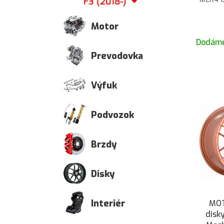
F3 (2018-)
Motor
Dodáme
Prevodovka
Výfuk
Podvozok
Brzdy
Disky
Interiér
MOT
disk