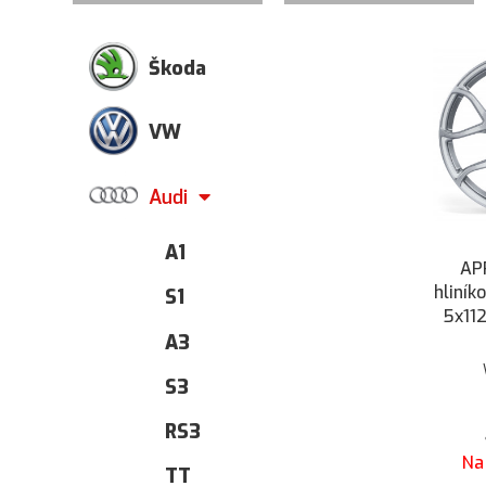
Škoda
VW
Audi
A1
AP
hliník
S1
5x11
A3
S3
RS3
Na
TT