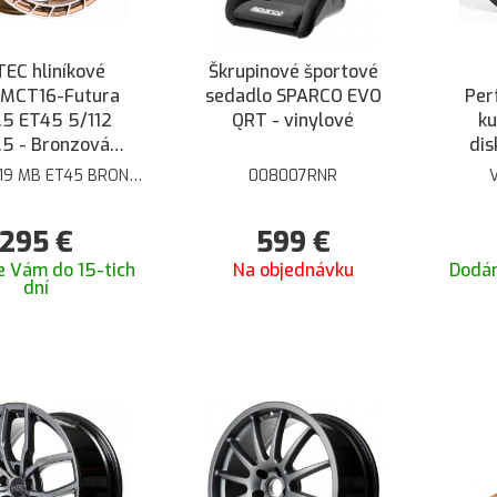
EC hliníkové
Škrupinové športové
 MCT16-Futura
sedadlo SPARCO EVO
Per
.5 ET45 5/112
QRT - vinylové
ku
5 - Bronzová
dis
tná brúsená
ET4
19 MB ET45 BRONZE
008007RNR
POL
295
€
599
€
 Vám do 15-tich
Na objednávku
Dodá
dní