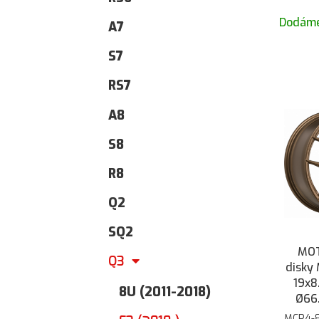
Dodáme
A7
S7
RS7
A8
S8
R8
Q2
SQ2
MOT
Q3
disky
19x8
8U (2011-2018)
Ø66.
MCR4-