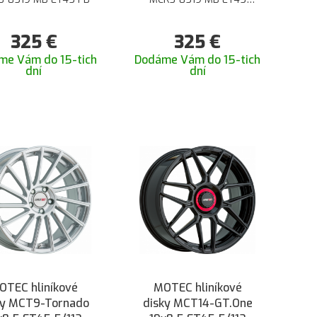
STEELGREY
325
€
325
€
me Vám do 15-tich
Dodáme Vám do 15-tich
dní
dní
OTEC hliníkové
MOTEC hliníkové
ky MCT9-Tornado
disky MCT14-GT.One