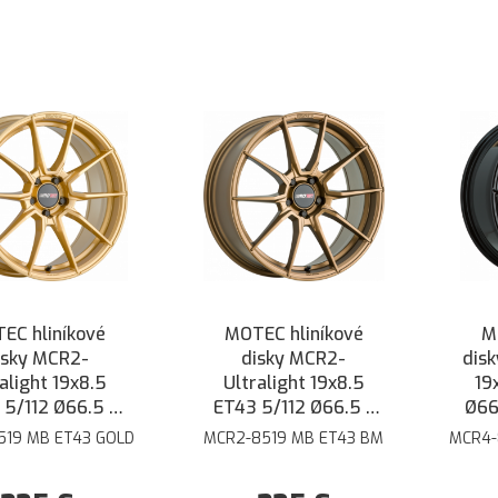
EC hliníkové
MOTEC hliníkové
M
isky MCR2-
disky MCR2-
dis
alight 19x8.5
Ultralight 19x8.5
19
 5/112 Ø66.5 -
ET43 5/112 Ø66.5 -
Ø66.
Zlatá
Bronzová matná
519 MB ET43 GOLD
MCR2-8519 MB ET43 BM
MCR4-