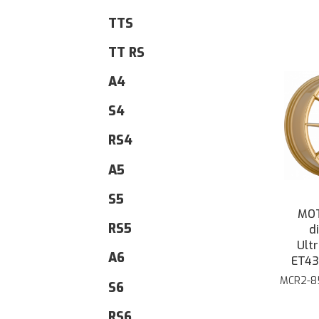
TTS
TT RS
A4
S4
RS4
A5
S5
MOT
RS5
d
Ultr
A6
ET43
MCR2-8
S6
RS6