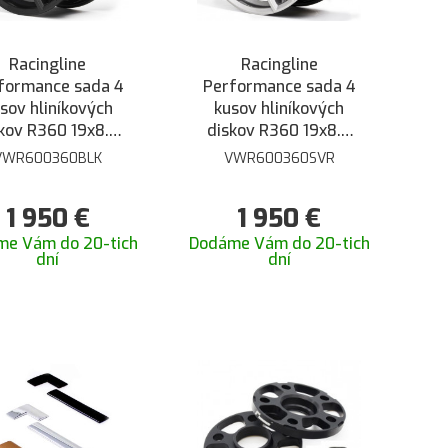
Racingline
Racingline
formance sada 4
Performance sada 4
sov hliníkových
kusov hliníkových
kov R360 19x8.5
diskov R360 19x8.5
4 5/112 - Čierna
ET44 5/112 - Lesklá
VWR600360BLK
VWR600360SVR
lesklá
Strieborná Star
1 950
€
1 950
€
me Vám do 20-tich
Dodáme Vám do 20-tich
dní
dní