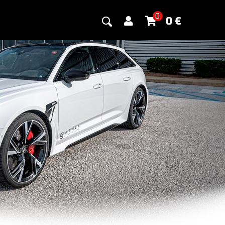
0
0
€