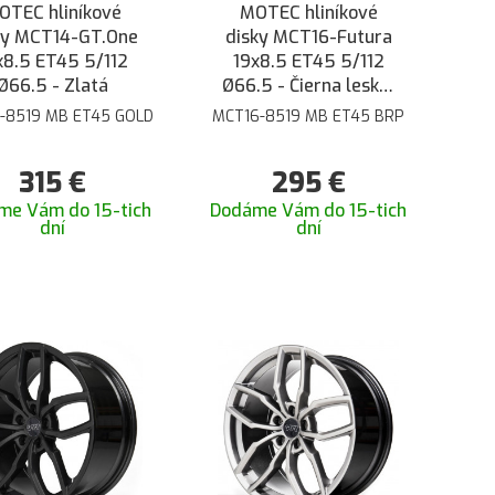
OTEC hliníkové
MOTEC hliníkové
ky MCT14-GT.One
disky MCT16-Futura
x8.5 ET45 5/112
19x8.5 ET45 5/112
Ø66.5 - Zlatá
Ø66.5 - Čierna lesklá
brúsená
-8519 MB ET45 GOLD
MCT16-8519 MB ET45 BRP
315
€
295
€
me Vám do 15-tich
Dodáme Vám do 15-tich
dní
dní