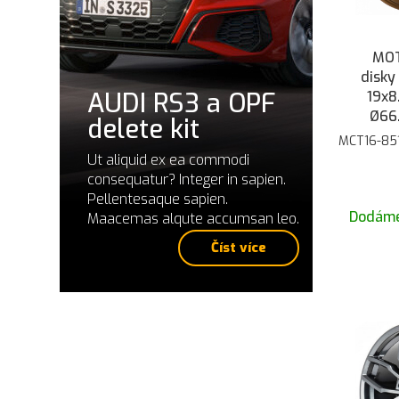
MOT
disky
AUDI RS3 a OPF
19x8
Ø66.
delete kit
ma
MCT16-85
Ut aliquid ex ea commodi
consequatur? Integer in sapien.
Pellentesaque sapien.
Dodáme
Maacemas alqute accumsan leo.
Číst více