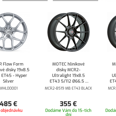
R Flow Form
MOTEC hliníkové
M
ové disky 19x8.5
disky MCR2-
2 ET45 - Hyper
Ultralight 19x8.5
Ul
Silver
ET43 5/112 Ø66.5 -
ET4
Čierna lesklá
WHL00001
MCR2-8519 MB ET43 BLACK
MCR
485
€
355
€
 objednávku
Dodáme Vám do 15-tich
Dodá
dní