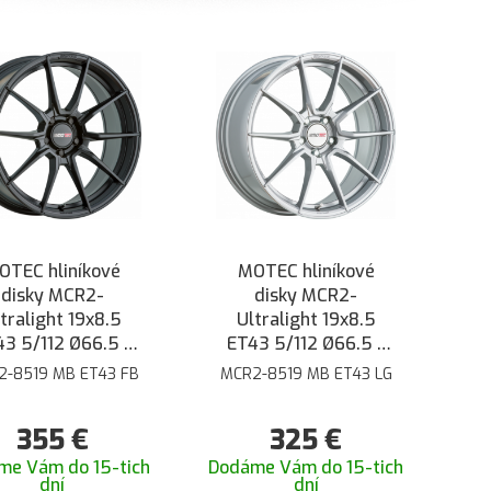
OTEC hliníkové
MOTEC hliníkové
disky MCR2-
disky MCR2-
tralight 19x8.5
Ultralight 19x8.5
3 5/112 Ø66.5 -
ET43 5/112 Ø66.5 -
Čierna matná
Strieborná
2-8519 MB ET43 FB
MCR2-8519 MB ET43 LG
355
€
325
€
me Vám do 15-tich
Dodáme Vám do 15-tich
dní
dní