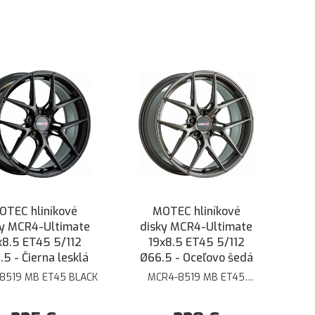
OTEC hliníkové
MOTEC hliníkové
ky MCR4-Ultimate
disky MCR4-Ultimate
x8.5 ET45 5/112
19x8.5 ET45 5/112
5 - Čierna lesklá
Ø66.5 - Oceľovo šedá
8519 MB ET45 BLACK
MCR4-8519 MB ET45
STEELGREY