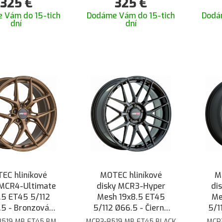
325
€
325
€
 Vám do 15-tich
Dodáme Vám do 15-tich
Dodá
dní
dní
EC hliníkové
MOTEC hliníkové
M
 MCR4-Ultimate
disky MCR3-Hyper
di
.5 ET45 5/112
Mesh 19x8.5 ET45
Me
5 - Bronzová
5/112 Ø66.5 - Čierna
5/1
matná
lesklá
8519 MB ET45 BM
MCR3-8519 MB ET45 BLACK
MCR