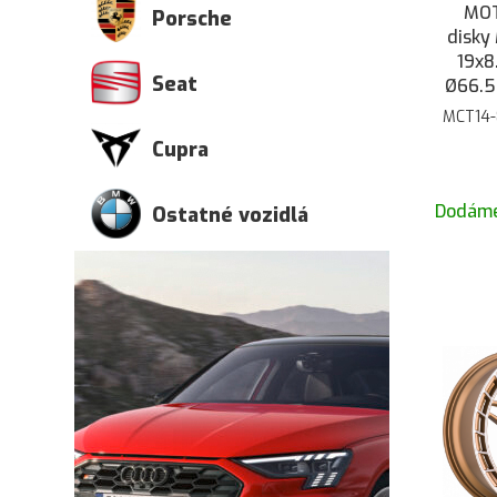
MOT
Porsche
disky
19x8
Seat
Ø66.5
MCT14-
Cupra
Dodáme
Ostatné vozidlá