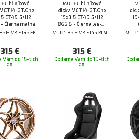
EC hliníkové
MOTEC hliníkové
M
 MCT14-GT.One
disky MCT14-GT.One
dis
.5 ET45 5/112
19x8.5 ET45 5/112
19
 - Čierna matná
Ø66.5 - Čierna lesklá
brúsená
8519 MB ET45 FB
MCT14-8519 MB ET45 BLACK
MCT14
POL
315
€
315
€
 Vám do 15-tich
Dodáme Vám do 15-tich
Dodá
dní
dní