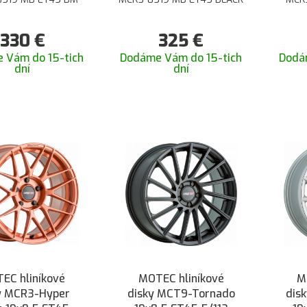
330
€
325
€
 Vám do 15-tich
Dodáme Vám do 15-tich
Dodá
dní
dní
EC hliníkové
MOTEC hliníkové
M
y MCR3-Hyper
disky MCT9-Tornado
dis