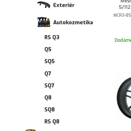
Mesh
Exteriér
5/112
MCR3-85
Autokozmetika
RS Q3
Dodáme
Q5
SQ5
Q7
SQ7
Q8
SQ8
RS Q8