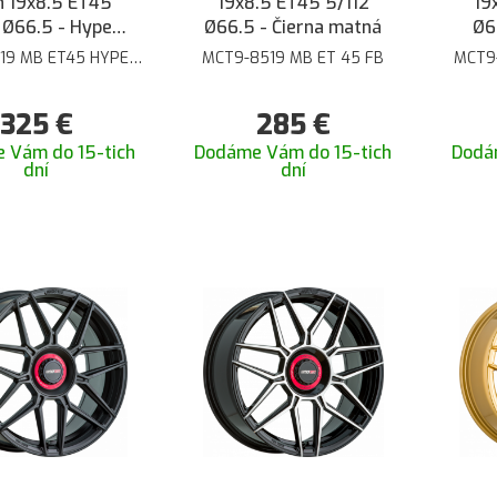
 19x8.5 ET45
19x8.5 ET45 5/112
19
 Ø66.5 - Hyper
Ø66.5 - Čierna matná
Ø6
ceramic
19 MB ET45 HYPER
MCT9-8519 MB ET 45 FB
MCT9
CERAMIC
325
€
285
€
 Vám do 15-tich
Dodáme Vám do 15-tich
Dodá
dní
dní