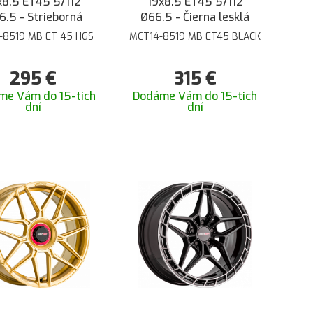
x8.5 ET45 5/112
19x8.5 ET45 5/112
6.5 - Strieborná
Ø66.5 - Čierna lesklá
-8519 MB ET 45 HGS
MCT14-8519 MB ET45 BLACK
295
€
315
€
me Vám do 15-tich
Dodáme Vám do 15-tich
dní
dní