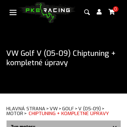
0
VW Golf V (05-09) Chiptuning +
kompletné úpravy
HLAVNÁ STRANA
>
VW
>
GOLF
>
V (05-09)
>
MOTOR
>
CHIPTUNING + KOMPLETNÉ ÚPRAVY
Typ motoru