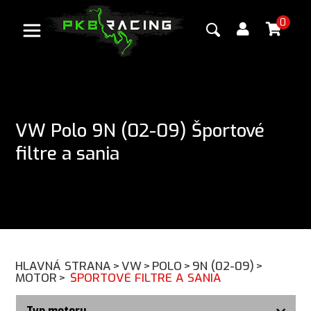
0
VW Polo 9N (02-09) Športové
filtre a sania
HLAVNÁ STRANA
>
VW
>
POLO
>
9N (02-09)
>
MOTOR
>
ŠPORTOVÉ FILTRE A SANIA
Typ motoru