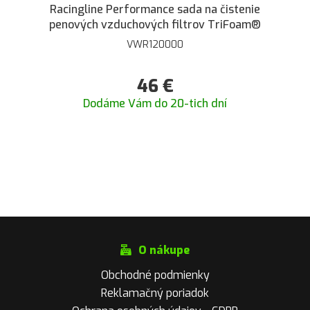
Racingline Performance sada na čistenie
penových vzduchových filtrov TriFoam®
VWR120000
46
€
Dodáme Vám do 20-tich dní
O nákupe
Obchodné podmienky
Reklamačný poriadok