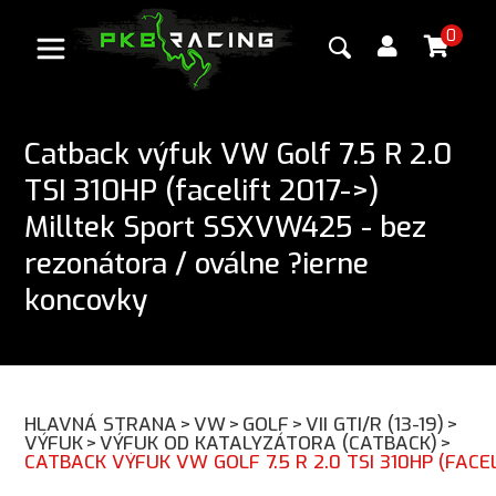
0
Catback výfuk VW Golf 7.5 R 2.0
TSI 310HP (facelift 2017->)
Milltek Sport SSXVW425 - bez
rezonátora / oválne ?ierne
koncovky
HLAVNÁ STRANA
>
VW
>
GOLF
>
VII GTI/R (13-19)
>
VÝFUK
>
VÝFUK OD KATALYZÁTORA (CATBACK)
>