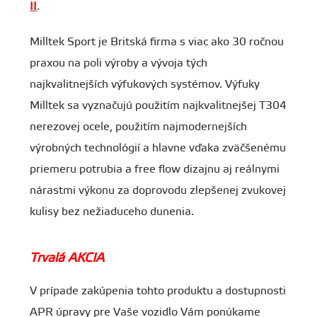
II
.
Milltek Sport je Britská firma s viac ako 30 ročnou
praxou na poli výroby a vývoja tých
najkvalitnejších výfukových systémov. Výfuky
Milltek sa vyznačujú použitím najkvalitnejšej T304
nerezovej ocele, použitím najmodernejších
výrobných technológií a hlavne vďaka zväčšenému
priemeru potrubia a free flow dizajnu aj reálnymi
nárastmi výkonu za doprovodu zlepšenej zvukovej
kulisy bez nežiaduceho dunenia.
Trvalá AKCIA
V prípade zakúpenia tohto produktu a dostupnosti
APR úpravy pre Vaše vozidlo Vám ponúkame