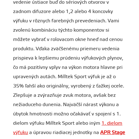
vedenie ústiace buď do sériových otvorov v
zadnom difuzore alebo 1,2 alebo 4 koncovky
výfuku v rôznych farebných prevedeniach. Vami
zvolenú kombináciu týchto komponentov si
môžete vybrať v rolovacom okne hneď nad cenou
produktu. Vďaka zväčšenému priemeru vedenia
prispieva k lepšiemu prúdeniu výfukových plynov,
čo má pozitívny vplyv na výkon motora hlavne pri
upravených autách. Milltek Sport výfuk je až o
35% ľahší ako originálny, vyrobený z ťažkej ocele.
Zlepšuje a zvýrazňuje zvuk motora, avšak bez
nežiaduceho dunenia. Najväčší nárast výkonu a
úbytok hmotnosti možno očakávať v spojení s 1.
dielom výfuku Milltek Sport alebo iným
1. dielom
výfuku
a úpravou riadiacej jednotky na
APR Stage