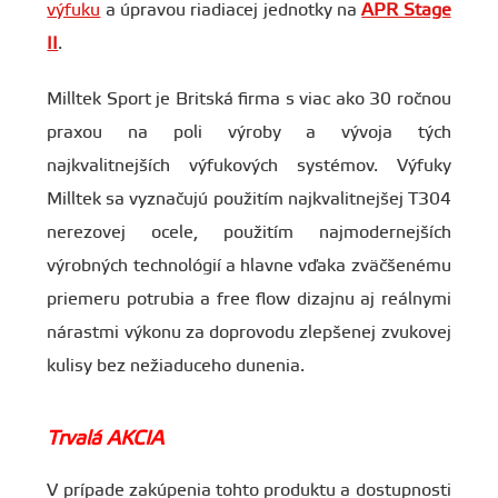
výfuku
a úpravou riadiacej jednotky na
APR Stage
II
.
Milltek Sport je Britská firma s viac ako 30 ročnou
praxou na poli výroby a vývoja tých
najkvalitnejších výfukových systémov. Výfuky
Milltek sa vyznačujú použitím najkvalitnejšej T304
nerezovej ocele, použitím najmodernejších
výrobných technológií a hlavne vďaka zväčšenému
priemeru potrubia a free flow dizajnu aj reálnymi
nárastmi výkonu za doprovodu zlepšenej zvukovej
kulisy bez nežiaduceho dunenia.
Trvalá AKCIA
V prípade zakúpenia tohto produktu a dostupnosti