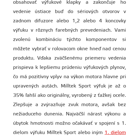
obsahovať výfukové klapky a zakončuje ho
vedenie ústiace buď do sériových otvorov v
zadnom difuzore alebo 1,2 alebo 4 koncovky
výfuku v rôznych farebných prevedeniach. Vami
zvolenú kombináciu týchto komponentov si
môžete vybrať v rolovacom okne hneď nad cenou
produktu. Vďaka zväčšenému priemeru vedenia
prispieva k lepšiemu prúdeniu výfukových plynov,
čo má pozitívny vplyv na výkon motora hlavne pri
upravených autách. Milltek Sport výfuk je až o
35% ľahší ako originálny, vyrobený z ťažkej ocele.
Zlepšuje a zvýrazňuje zvuk motora, avšak bez
nežiaduceho dunenia. Najväčší nárast výkonu a
úbytok hmotnosti možno očakávať v spojení s 1.
dielom výfuku Milltek Sport alebo iným
1. dielom