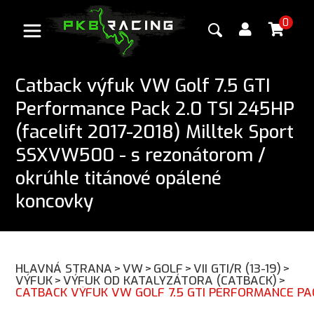
0
Catback výfuk VW Golf 7.5 GTI
Performance Pack 2.0 TSI 245HP
(facelift 2017-2018) Milltek Sport
SSXVW500 - s rezonátorom /
okrúhle titánové opálené
koncovky
HLAVNÁ STRANA
>
VW
>
GOLF
>
VII GTI/R (13-19)
>
VÝFUK
>
VÝFUK OD KATALYZÁTORA (CATBACK)
>