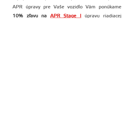
APR úpravy pre Vaše vozidlo Vám ponúkame
10% zľavu na
APR Stage I
úpravu riadiacej
jednotky motora, ktorá zase dodá motoru
potrebný výkon.
Varianty
Milltek Sport ponúka niekoľko variantov Catback
výfukov. Základné rozdelenie je podľa počtu
tlmičov na varianty s rezonátorom alebo bez
rezonátora.
Verzia
bez rezonátora
nemá stredový tlmič, ktorý
je nahradený priechodným výfukovým potrubím.
Táto verzia je hlasnejšia, čo nemusí každému