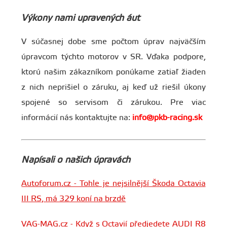
Výkony nami upravených áut
V súčasnej dobe sme počtom úprav najväčším
úpravcom týchto motorov v SR. Vďaka podpore,
ktorú našim zákazníkom ponúkame zatiaľ žiaden
z nich neprišiel o záruku, aj keď už riešil úkony
spojené so servisom či zárukou. Pre viac
informácií nás kontaktujte na:
info@pkb-racing.sk
Napísali o našich úpravách
Autoforum.cz - Tohle je nejsilnější Škoda Octavia
III RS, má 329 koní na brzdě
VAG-MAG.cz - Když s Octavií předjedete AUDI R8