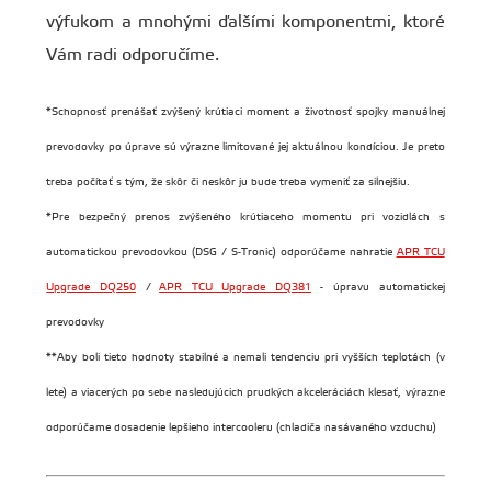
výfukom a mnohými ďalšími komponentmi, ktoré
Vám radi odporučíme.
*Schopnosť prenášať zvýšený krútiaci moment a životnosť spojky manuálnej
prevodovky po úprave sú výrazne limitované jej aktuálnou kondíciou. Je preto
treba počítať s tým, že skôr či neskôr ju bude treba vymeniť za silnejšiu.
*Pre bezpečný prenos zvýšeného krútiaceho momentu pri vozidlách s
automatickou prevodovkou (DSG / S-Tronic) odporúčame nahratie
APR TCU
Upgrade DQ250
/
APR TCU Upgrade DQ381
- úpravu automatickej
prevodovky
**Aby boli tieto hodnoty stabilné a nemali tendenciu pri vyšších teplotách (v
lete) a viacerých po sebe nasledujúcich prudkých akceleráciách klesať, výrazne
odporúčame dosadenie lepšieho intercooleru (chladiča nasávaného vzduchu)