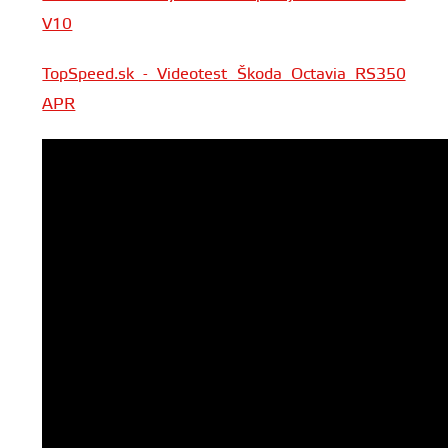
V10
TopSpeed.sk - Videotest Škoda Octavia RS350
APR