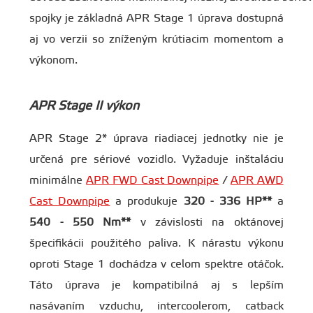
spojky je základná APR Stage 1 úprava dostupná
aj vo verzii so zníženým krútiacim momentom a
výkonom.
APR Stage II výkon
APR Stage 2* úprava riadiacej jednotky nie je
určená pre sériové vozidlo. Vyžaduje inštaláciu
minimálne
APR FWD Cast Downpipe
/
APR AWD
Cast Downpipe
a produkuje
320 - 336 HP**
a
540 - 550 Nm**
v závislosti na oktánovej
špecifikácii použitého paliva. K nárastu výkonu
oproti Stage 1 dochádza v celom spektre otáčok.
Táto úprava je kompatibilná aj s lepším
nasávaním vzduchu, intercoolerom, catback