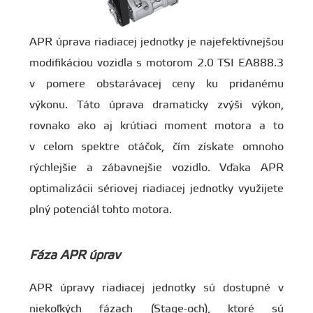
APR úprava riadiacej jednotky je najefektívnejšou
modifikáciou vozidla s motorom 2.0 TSI EA888.3
v pomere obstarávacej ceny ku pridanému
výkonu. Táto úprava dramaticky zvýši výkon,
rovnako ako aj krútiaci moment motora a to
v celom spektre otáčok, čím získate omnoho
rýchlejšie a zábavnejšie vozidlo. Vďaka APR
optimalizácii sériovej riadiacej jednotky využijete
plný potenciál tohto motora.
Fáza APR úprav
APR úpravy riadiacej jednotky sú dostupné v
niekoľkých fázach (Stage-och), ktoré sú