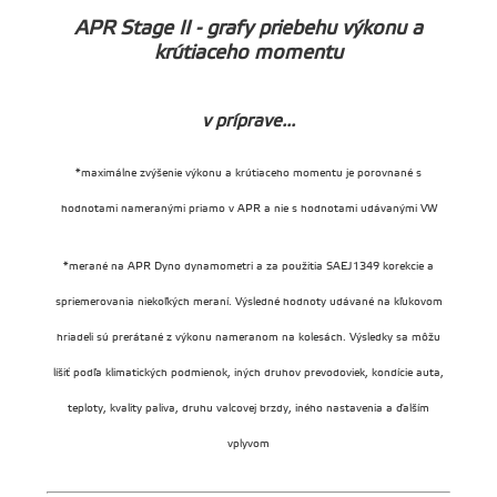
APR Stage II - grafy priebehu výkonu a
krútiaceho momentu
v príprave...
*maximálne zvýšenie výkonu a krútiaceho momentu je porovnané s
hodnotami nameranými priamo v APR a nie s hodnotami udávanými VW
*merané na APR Dyno dynamometri a za použitia SAEJ1349 korekcie a
spriemerovania niekoľkých meraní. Výsledné hodnoty udávané na kľukovom
hriadeli sú prerátané z výkonu nameranom na kolesách. Výsledky sa môžu
líšiť podľa klimatických podmienok, iných druhov prevodoviek, kondície auta,
teploty, kvality paliva, druhu valcovej brzdy, iného nastavenia a ďalším
vplyvom