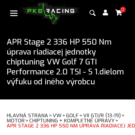
0
APR Stage 2 336 HP 550 Nm
úprava riadiacej jednotky
chiptuning VW Golf 7 GTI
Performance 2.0 TSI - S 1.dielom
výfuku od iného výrobcu
HLAVNÁ STRANA
>
VW
>
GOLF
>
VII GTI/R (13-19)
>
MOTOR
>
CHIPTUNING + KOMPLETNÉ ÚPRAVY
>