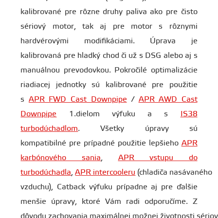
kalibrované pre rôzne druhy paliva ako pre čisto
sériový motor, tak aj pre motor s rôznymi
hardvérovými modifikáciami. Úprava je
kalibrovaná pre hladký chod či už s DSG alebo aj s
manuálnou prevodovkou. Pokročilé optimalizácie
riadiacej jednotky sú kalibrované pre použitie
s
APR FWD Cast Downpipe
/
APR AWD Cast
Downpipe
1.dielom výfuku a s
IS38
turbodúchadlom
. Všetky úpravy sú
kompatibilné pre prípadné použitie lepšieho
APR
karbónového sania
,
APR vstupu do
turbodúchadla
,
APR intercooleru
(chladiča nasávaného
vzduchu), Catback výfuku prípadne aj pre ďalšie
menšie úpravy, ktoré Vám radi odporučíme. Z
dôvodu zachovania maximálnej možnej životnosti sériov