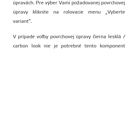
úpravách. Pre výber Vami požadovanej povrchovej
úpravy kliknite na rolovacie menu „Vyberte
variant“.
V prípade voľby povrchovej úpravy čierna lesklá /
carbon look nie je potrebné tento komponent
lakovať, pokiaľ ho nechcete nastriekať inou
farbou.
Upozornenie
: fotografie produktu nemusia
zobrazovať konkrétnu povrchovú úpravu
produktu!
Spoilery vizuálne znižujú auto a zlepšujú
priľnavosť a stabilitu vozidla.