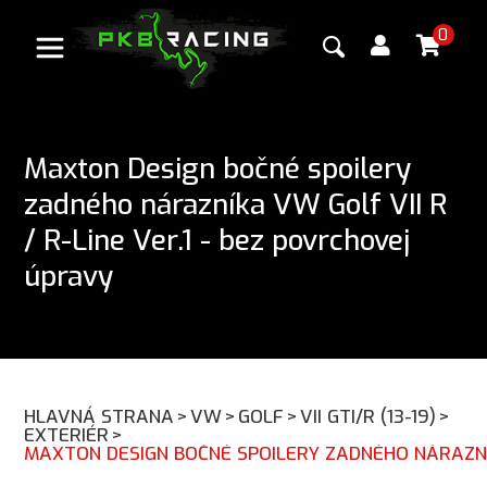
0
Maxton Design bočné spoilery
zadného nárazníka VW Golf VII R
/ R-Line Ver.1 - bez povrchovej
úpravy
HLAVNÁ STRANA
>
VW
>
GOLF
>
VII GTI/R (13-19)
>
EXTERIÉR
>