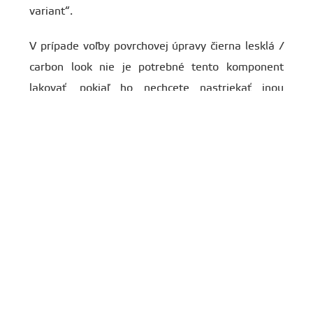
variant“.
V prípade voľby povrchovej úpravy čierna lesklá /
carbon look nie je potrebné tento komponent
lakovať, pokiaľ ho nechcete nastriekať inou
farbou.
Upozornenie
: fotografie produktu nemusia
zobrazovať konkrétnu povrchovú úpravu
produktu!
Spoilery vizuálne znižujú auto a zlepšujú
priľnavosť a stabilitu vozidla.
Tento produkt je vyrobený z ABS plastu, ktorý bol
vyvinutý špeciálne pre použitie v automobilovom