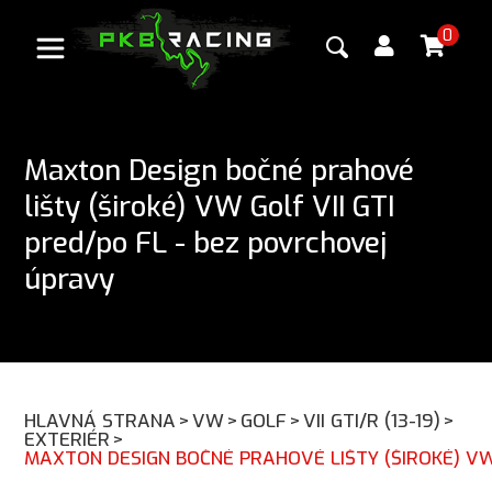
0
Maxton Design bočné prahové
lišty (široké) VW Golf VII GTI
pred/po FL - bez povrchovej
úpravy
HLAVNÁ STRANA
>
VW
>
GOLF
>
VII GTI/R (13-19)
>
EXTERIÉR
>