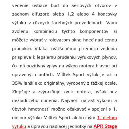
vedenie ústiace buď do sériových otvorov v
zadnom difuzore alebo 1,2 alebo 4 koncovky
výfuku v rôznych farebných prevedeniach. Vami
zvolenú kombináciu týchto komponentov si
môžete vybrať v rolovacom okne hneď nad cenou
produktu. Vďaka zväčšenému priemeru vedenia
prispieva k lepšiemu prúdeniu výfukových plynov,
čo má pozitívny vplyv na výkon motora hlavne pri
upravených autách. Milltek Sport výfuk je až o
35% ľahší ako originálny, vyrobený z ťažkej ocele.
Zlepšuje a zvýrazňuje zvuk motora, avšak bez
nežiaduceho dunenia. Najväčší nárast výkonu a
úbytok hmotnosti možno očakávať v spojení s 1.
dielom výfuku Milltek Sport alebo iným
1. dielom
výfuku
a úpravou riadiacej jednotky na
APR Stage