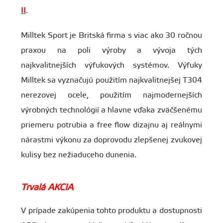
II
.
Milltek Sport je Britská firma s viac ako 30 ročnou
praxou na poli výroby a vývoja tých
najkvalitnejších výfukových systémov. Výfuky
Milltek sa vyznačujú použitím najkvalitnejšej T304
nerezovej ocele, použitím najmodernejších
výrobných technológií a hlavne vďaka zväčšenému
priemeru potrubia a free flow dizajnu aj reálnymi
nárastmi výkonu za doprovodu zlepšenej zvukovej
kulisy bez nežiaduceho dunenia.
Trvalá AKCIA
V prípade zakúpenia tohto produktu a dostupnosti