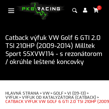
0
Catback výfuk VW Golf 6 GTI 2.0
TSI 210HP (2009-2014) Milltek
Sport SSXVW114 - s rezonátorom
/ okrúhle leštené koncovky
HLAVNÁ STRANA
>
VW
>
GOLF
>
VI (09-13)
>
VÝFUK
>
VÝFUK OD KATALYZÁTORA (CATBACK)
>