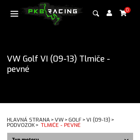
0
VW Golf VI (09-13) Tlmiče -
pevné
HLAVNÁ STRANA
>
VW
>
GOLF
>
VI (09-13)
>
PODVOZOK
>
TLMIČE - PEVNÉ
Typ motoru