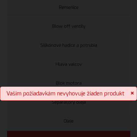
Remenice
Blow off ventily
Silikónové hadice a potrubia
Hlava valcov
Blok motora
Vašim požiadavkám nevyhovuje žiaden produkt
Separátory oleja
Oleje