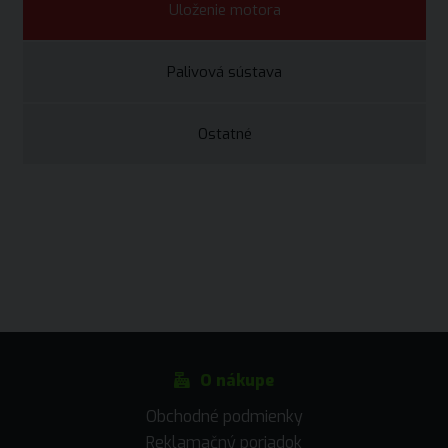
Uloženie motora
Palivová sústava
Ostatné
O nákupe
Obchodné podmienky
Reklamačný poriadok