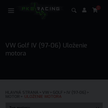
0
VW Golf IV (97-06) Uloženie
motora
HLAVNÁ STRANA
>
VW
>
GOLF
>
IV (97-06)
>
MOTOR
>
ULOŽENIE MOTORA
Typ motoru