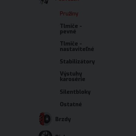
Pružiny
Tlmiče -
pevné
Tlmiče -
nastaviteľné
Stabilizátory
Výstuhy
karosérie
Silentbloky
Ostatné
Brzdy