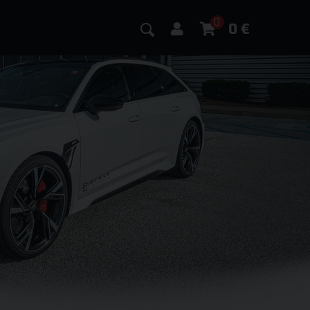
0
0
€