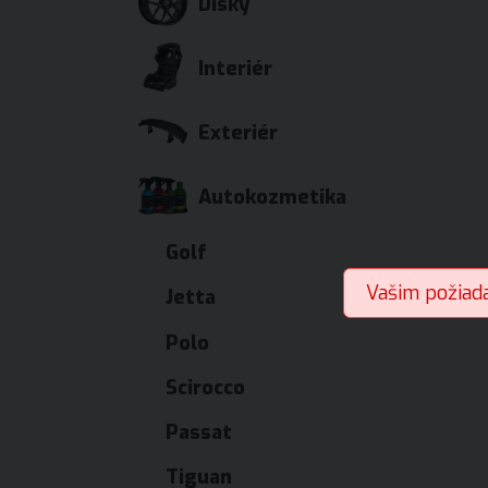
Disky
Interiér
Exteriér
Autokozmetika
Golf
Vašim požiad
Jetta
Polo
Scirocco
Passat
Tiguan