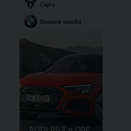
Cupra
Ostatné vozidlá
AUDI RS3 a OPF