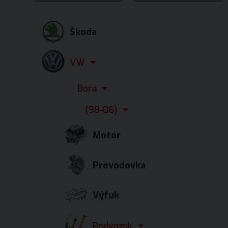
Škoda
VW
Bora
(98-06)
Motor
Prevodovka
Výfuk
Podvozok