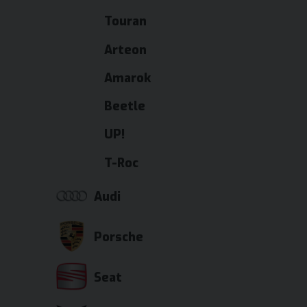
Touran
Arteon
Amarok
Beetle
UP!
T-Roc
Audi
Porsche
Seat