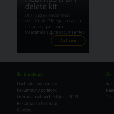
delete kit
Ut aliquid ex ea commodi
consequatur? Integer in sapien.
Pellentesaque sapien.
Maacemas alqute accumsan leo.
Číst více
O nákupe
Obchodné podmienky
Baz
Reklamačný poriadok
Naše
Ochrana osobných údajov - GDPR
Tech
Reklamačný formulár
Cookies