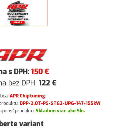
na s DPH:
150
€
na bez DPH:
122
€
obca:
APR Chiptuning
produktu:
DPP-2.0T-PS-STG2-UPG-147-155kW
upnosť produktu:
Skladom viac ako 5ks
berte variant