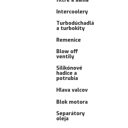
Intercoolery
Turbodúchadlá
a turbokity
Remenice
Blow off
ventily
Silikónové
hadice a
potrubia
Hlava valcov
Blok motora
Separátory
oleja