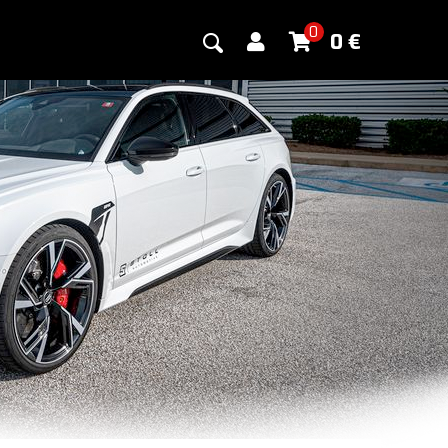
0
0
€