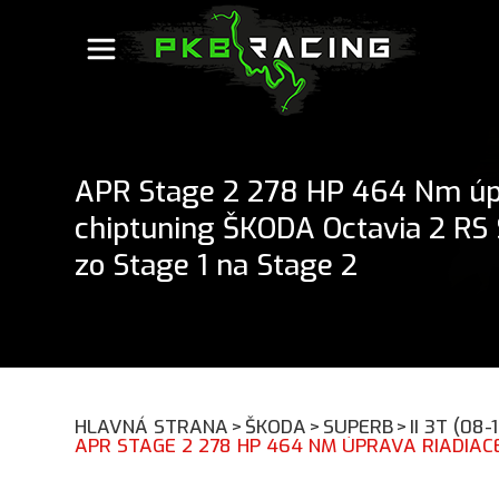
APR Stage 2 278 HP 464 Nm úpr
chiptuning ŠKODA Octavia 2 RS 
zo Stage 1 na Stage 2
HLAVNÁ STRANA
>
ŠKODA
>
SUPERB
>
II 3T (08-