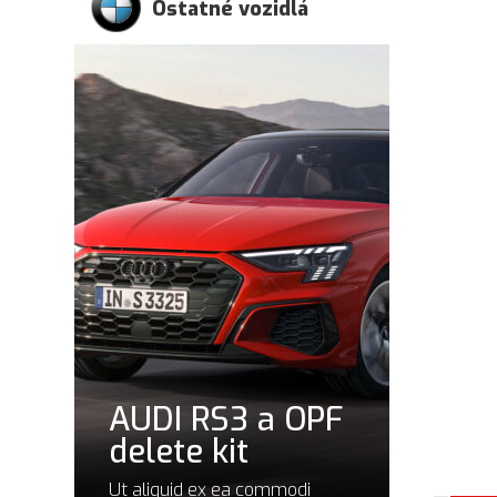
Ostatné vozidlá
AUDI RS3 a OPF
delete kit
Ut aliquid ex ea commodi