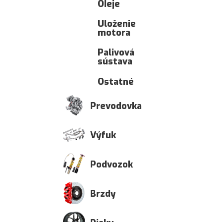
OIeje
Uloženie
motora
Palivová
sústava
Ostatné
Prevodovka
Výfuk
Podvozok
Brzdy