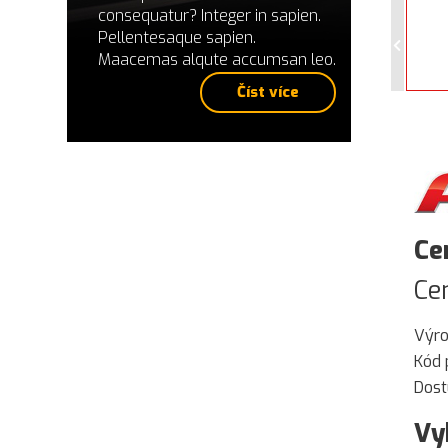
consequatur? Integer in sapien.
Pellentesaque sapien.
Maacemas alqute accumsan leo.
Číst více
Ce
Ce
Výr
Kód 
Dost
Vy