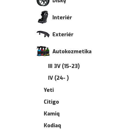
Disky
Interiér
Exteriér
Autokozmetika
III 3V (15-23)
IV (24- )
Yeti
Citigo
Kamiq
Kodiaq