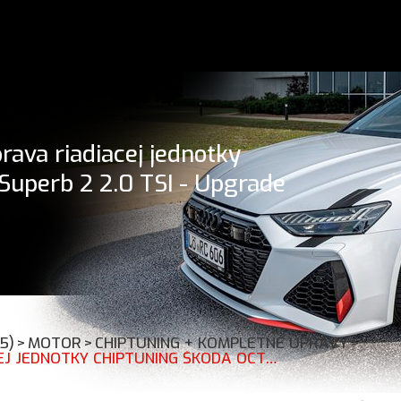
ava riadiacej jednotky
Superb 2 2.0 TSI - Upgrade
15)
>
MOTOR
>
CHIPTUNING + KOMPLETNÉ ÚPRAVY
>
APR STAGE 2 278 HP 464 NM ÚPRAVA RIADIACEJ JEDNOTKY CHIPTUNING ŠKODA OCTAVIA 2 RS SUPERB 2 2.0 TSI - UPGRADE ZO STAGE 1 NA STAGE 2