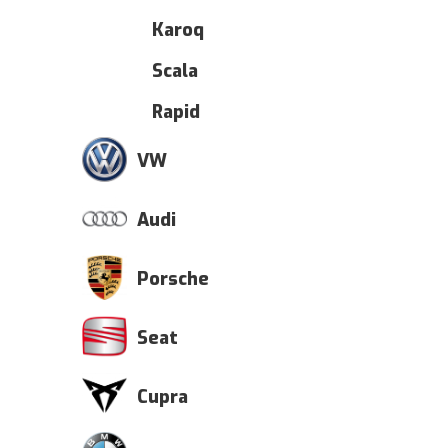
Karoq
Scala
Rapid
VW
Audi
Porsche
Seat
Cupra