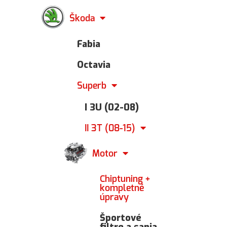
Škoda
Fabia
Octavia
Superb
I 3U (02-08)
II 3T (08-15)
Motor
Chiptuning +
kompletné
úpravy
Športové
filtre a sania