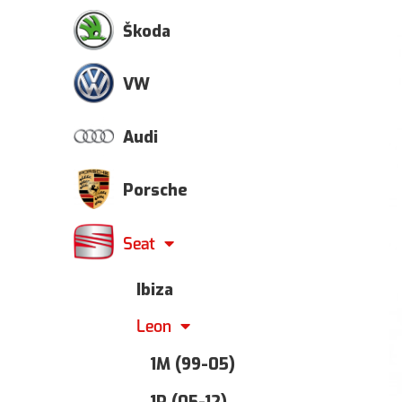
Škoda
VW
Audi
Porsche
Seat
Ibiza
Leon
1M (99-05)
1P (05-12)