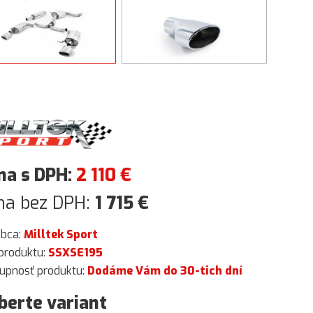
na s DPH:
2 110
€
na bez DPH:
1 715
€
obca:
Milltek Sport
produktu:
SSXSE195
upnosť produktu:
Dodáme Vám do 30-tich dní
berte variant