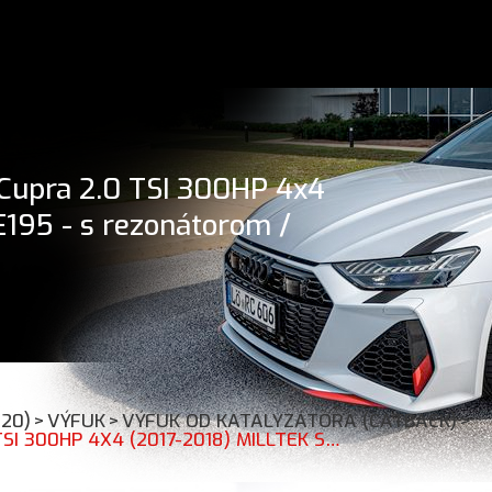
 Cupra 2.0 TSI 300HP 4x4
E195 - s rezonátorom /
-20)
>
VÝFUK
>
VÝFUK OD KATALYZÁTORA (CATBACK)
>
CATBACK VÝFUK SEAT LEON 5F ST CUPRA 2.0 TSI 300HP 4X4 (2017-2018) MILLTEK SPORT SSXSE195 - S REZONÁTOROM / OVÁLNE LEŠTENÉ KONCOVKY