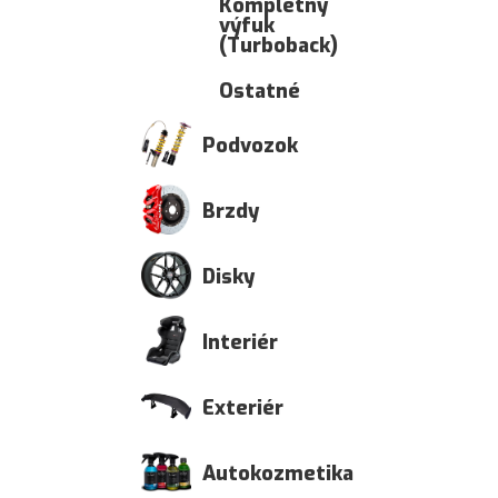
Kompletný
výfuk
(Turboback)
Ostatné
Podvozok
Brzdy
Disky
Interiér
Exteriér
Autokozmetika