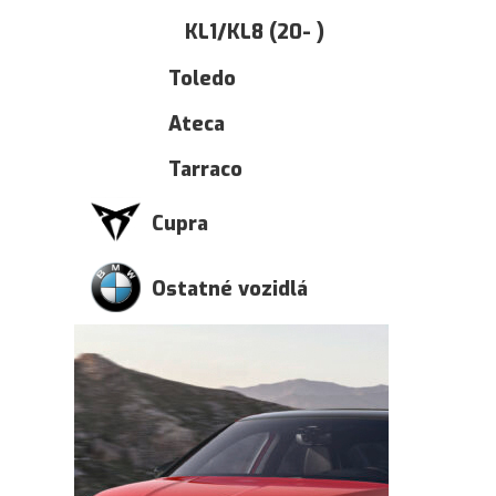
KL1/KL8 (20- )
Toledo
Ateca
Tarraco
Cupra
Ostatné vozidlá