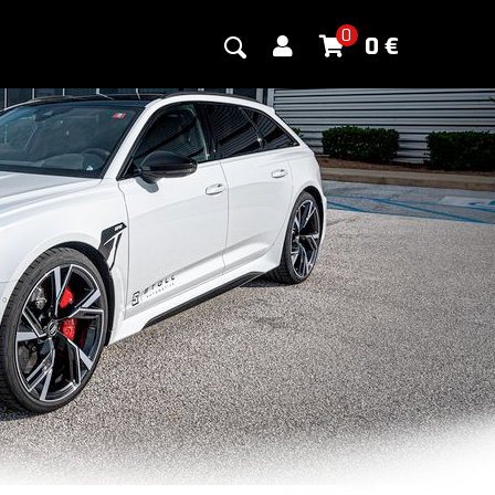
0
0
€