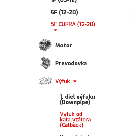
5F (12-20)
5F CUPRA (12-20)
Motor
Prevodovka
Výfuk
1. diel výfuku
(Downpipe)
Výfuk od
katalyzátora
(Catback)