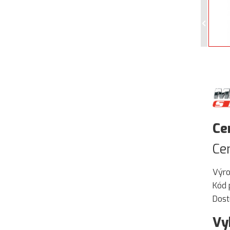
Ce
Ce
Výr
Kód 
Dost
Vy