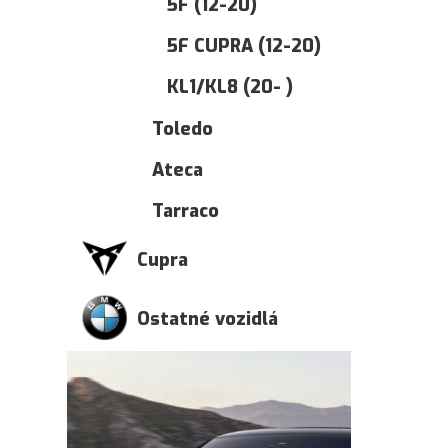
5F (12-20)
5F CUPRA (12-20)
KL1/KL8 (20- )
Toledo
Ateca
Tarraco
Cupra
Ostatné vozidlá