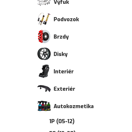
Výfuk
Podvozok
Brzdy
Disky
Interiér
Exteriér
Autokozmetika
1P (05-12)