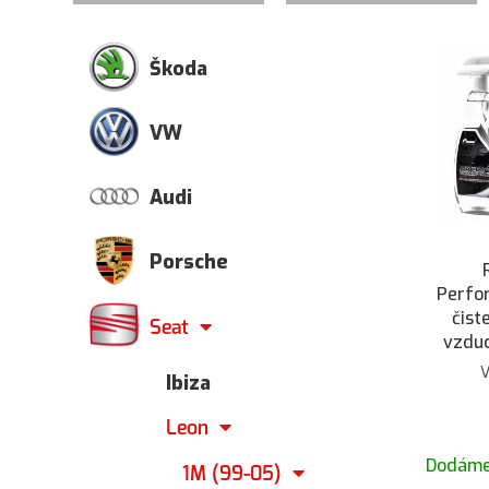
Škoda
VW
Audi
Porsche
Perfo
čist
Seat
vzduc
Ibiza
Leon
Dodáme
1M (99-05)