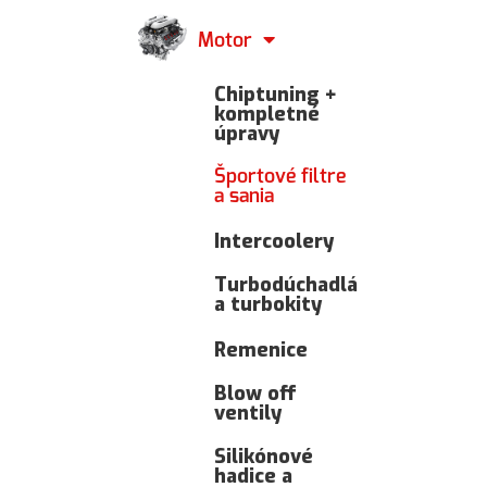
Motor
Chiptuning +
kompletné
úpravy
Športové filtre
a sania
Intercoolery
Turbodúchadlá
a turbokity
Remenice
Blow off
ventily
Silikónové
hadice a