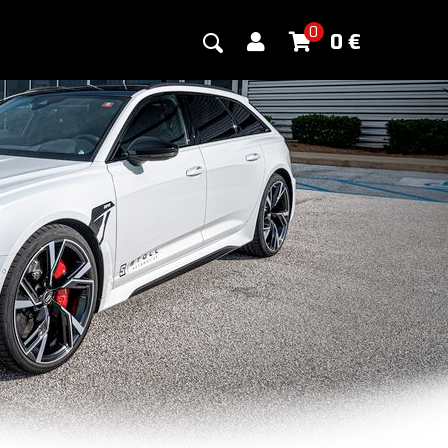
0
0
€