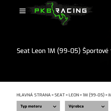
Seat Leon 1M (99-05) Športové f
HLAVNÁ STRANA
>
SEAT
>
LEON
>
1M (99-05)
>
Typ motoru
Výrobca