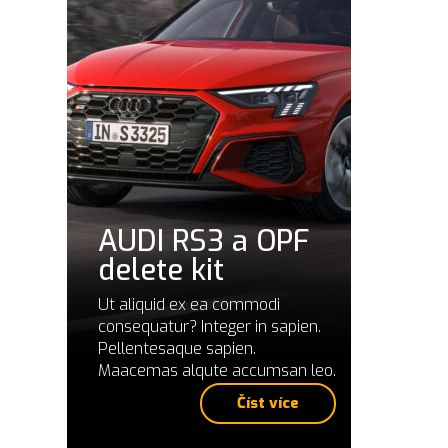
AUDI RS3 a OPF
delete kit
Ut aliquid ex ea commodi
consequatur? Integer in sapien.
Pellentesaque sapien.
Maacemas alqute accumsan leo.
Číst více