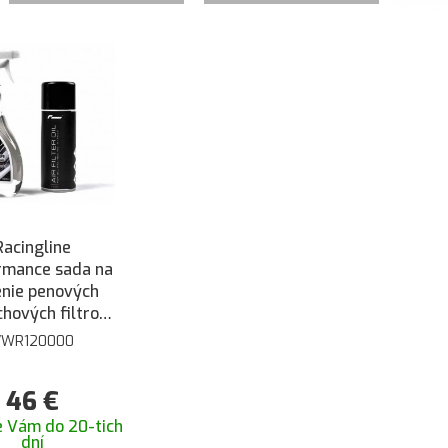
Racingline
rmance sada na
enie penových
hových filtrov
TriFoam®
VWR120000
46
€
 Vám do 20-tich
dní