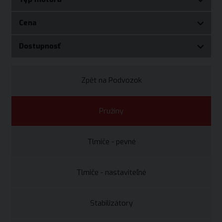
Cena
Dostupnosť
Zpět na Podvozok
Pružiny
Tlmiče - pevné
Tlmiče - nastaviteľné
Stabilizátory