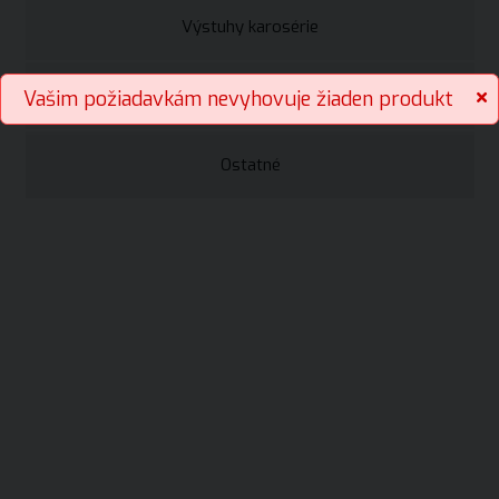
Výstuhy karosérie
Silentbloky
Vašim požiadavkám nevyhovuje žiaden produkt
Ostatné