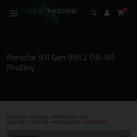
0
Porsche 911 Gen 991.2 (16-19)
Pružiny
HLAVNÁ STRANA
>
PORSCHE
>
911
>
GEN 991.2 (16-19)
>
PODVOZOK
>
PRUŽINY
Typ motoru