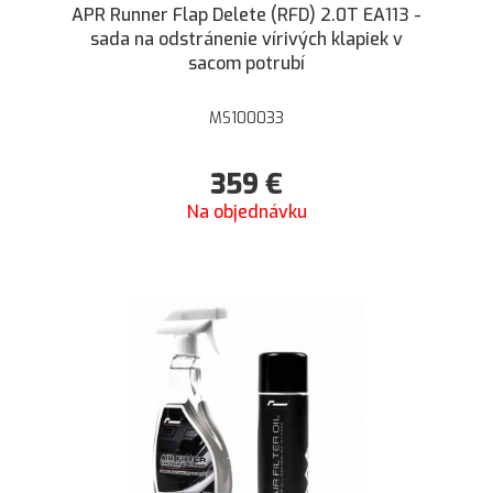
APR Runner Flap Delete (RFD) 2.0T EA113 -
sada na odstránenie vírivých klapiek v
sacom potrubí
MS100033
359
€
Na objednávku