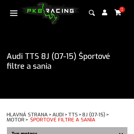
0
Audi TTS 8J (07-15) Športové
filtre a sania
HLAVNÁ STRANA
>
AUDI
>
TTS
>
8J (07-15)
>
MOTOR
>
ŠPORTOVÉ FILTRE A SANIA
Typ motoru