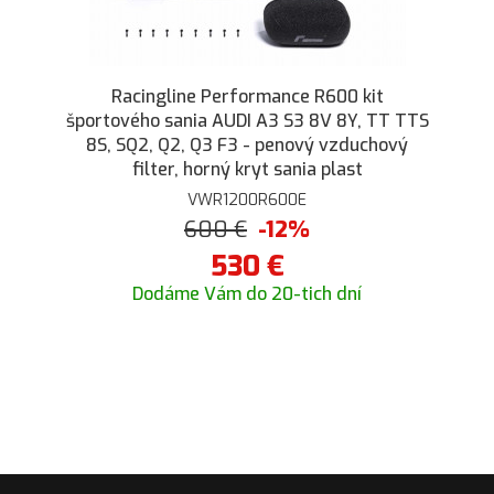
Racingline Performance R600 kit
športového sania AUDI A3 S3 8V 8Y, TT TTS
8S, SQ2, Q2, Q3 F3 - penový vzduchový
filter, horný kryt sania plast
VWR1200R600E
600
€
-12%
530
€
Dodáme Vám do 20-tich dní