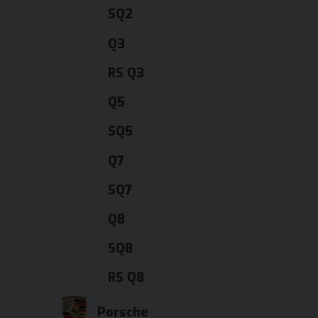
SQ2
Q3
RS Q3
Q5
SQ5
Q7
SQ7
Q8
SQ8
RS Q8
Porsche