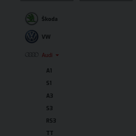
Škoda
VW
Audi
A1
S1
A3
S3
RS3
TT