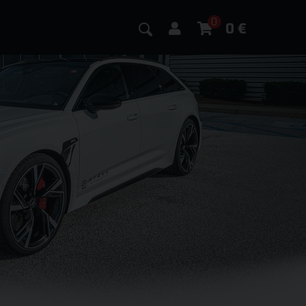
0
0
€