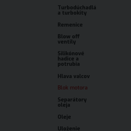
Turbodúchadlá
a turbokity
Remenice
Blow off
ventily
Silikónové
hadice a
potrubia
Hlava valcov
Blok motora
Separátory
oleja
Oleje
Uloženie