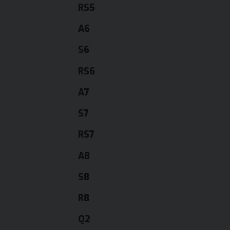
RS5
A6
S6
RS6
A7
S7
RS7
A8
S8
R8
Q2