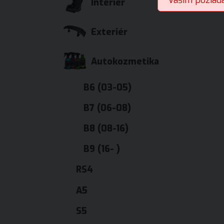
Vašim požiad
Interiér
Exteriér
Autokozmetika
B6 (03-05)
B7 (06-08)
B8 (08-16)
B9 (16- )
RS4
A5
S5