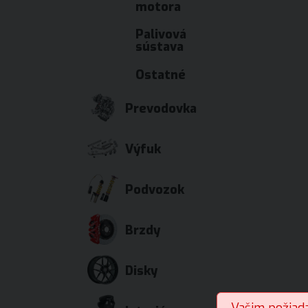
motora
Palivová
sústava
Ostatné
Prevodovka
Výfuk
Podvozok
Brzdy
Disky