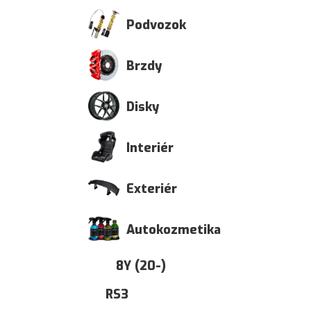
Podvozok
Brzdy
Disky
Interiér
Exteriér
Autokozmetika
8Y (20-)
RS3