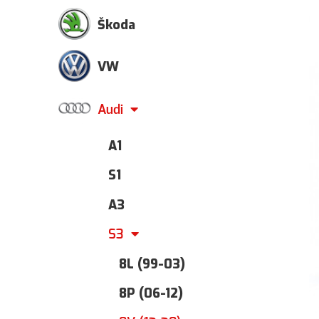
Škoda
VW
Audi
A1
S1
A3
S3
8L (99-03)
8P (06-12)