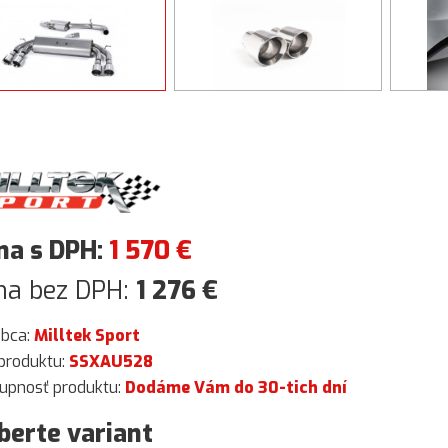
na s DPH:
1 570
€
na bez DPH:
1 276
€
obca:
Milltek Sport
produktu:
SSXAU528
upnosť produktu:
Dodáme Vám do 30-tich dní
berte variant