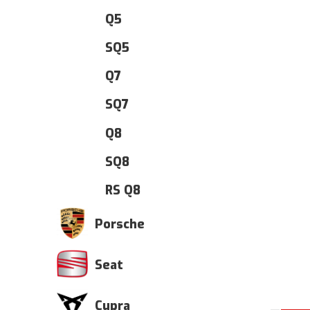
Q5
SQ5
Q7
SQ7
Q8
SQ8
RS Q8
Porsche
Seat
Cupra