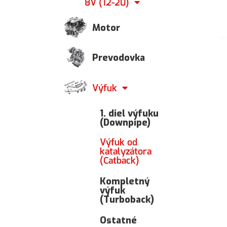
8V (12-20)
Motor
Prevodovka
Výfuk
1. diel výfuku
(Downpipe)
Výfuk od
katalyzátora
(Catback)
Kompletný
výfuk
(Turboback)
Ostatné