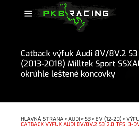
Catback výfuk Audi 8V/8V.2 S3 2
(2013-2018) Milltek Sport SSXA
okrúhle leštené koncovky
HLAVNÁ STRANA
>
AUDI
>
S3
>
8V (12-20)
>
VÝF