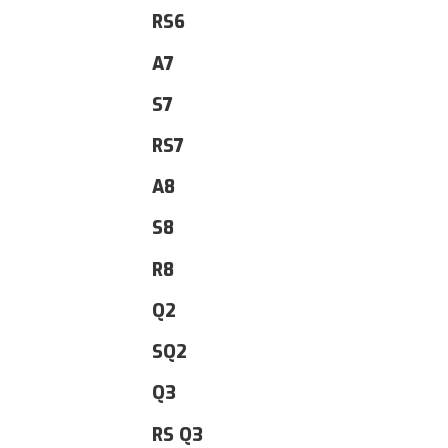
RS6
A7
S7
RS7
A8
S8
R8
Q2
SQ2
Q3
RS Q3