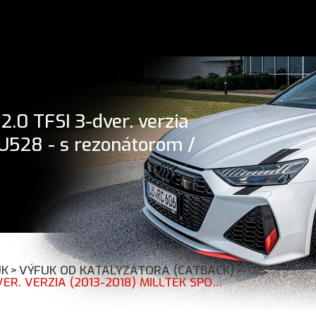
.0 TFSI 3-dver. verzia
U528 - s rezonátorom /
UK
>
VÝFUK OD KATALYZÁTORA (CATBACK)
>
CATBACK VÝFUK AUDI 8V/8V.2 S3 2.0 TFSI 3-DVER. VERZIA (2013-2018) MILLTEK SPORT SSXAU528 - S REZONÁTOROM / OKRÚHLE LEŠTENÉ KONCOVKY