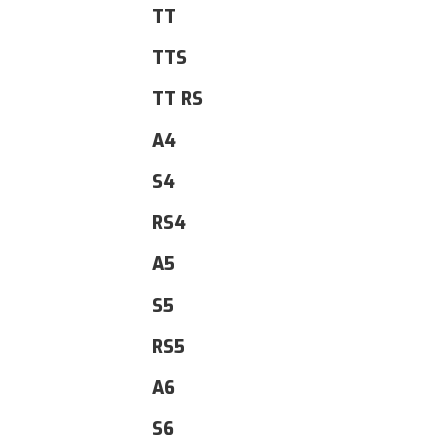
TT
TTS
TT RS
A4
S4
RS4
A5
S5
RS5
A6
S6