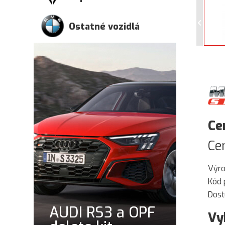
Ostatné vozidlá
Ce
Ce
Výr
Kód 
Dost
AUDI RS3 a OPF
Vy