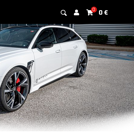
0
0
€