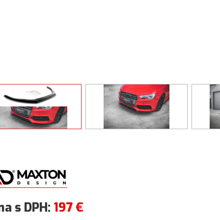
na s DPH:
197
€