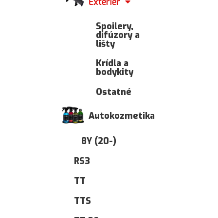
Exteriér
Spoilery,
difúzory a
lišty
Krídla a
bodykity
Ostatné
Autokozmetika
8Y (20-)
RS3
TT
TTS