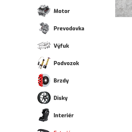
Motor
Prevodovka
Výfuk
Podvozok
Brzdy
Disky
Interiér