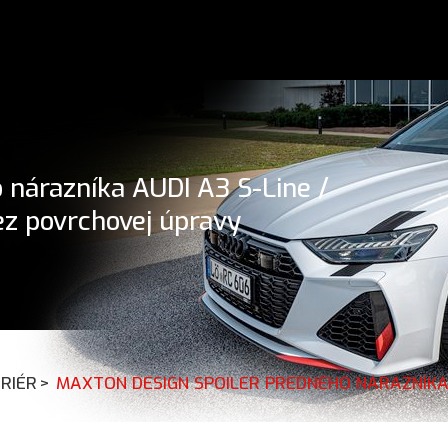
 nárazníka AUDI A3 S-Line /
ez povrchovej úpravy
RIÉR
>