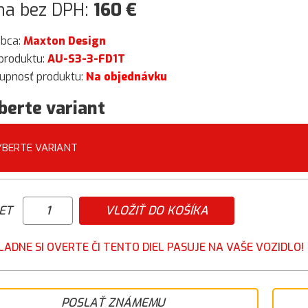
na bez DPH:
160
€
obca:
Maxton Design
produktu:
AU-S3-3-FD1T
upnosť produktu:
Na objednávku
berte variant
YBERTE VARIANT
ET
VLOŽIŤ DO KOŠÍKA
LADNE SI OVERTE ČI TENTO DIEL PASUJE NA VAŠE VOZIDLO!
POSLAŤ ZNÁMEMU