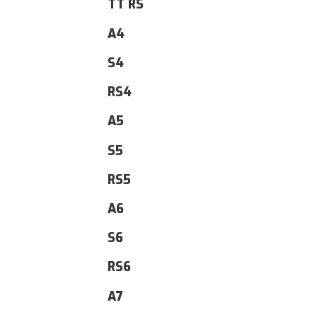
TT RS
A4
S4
RS4
A5
S5
RS5
A6
S6
RS6
A7