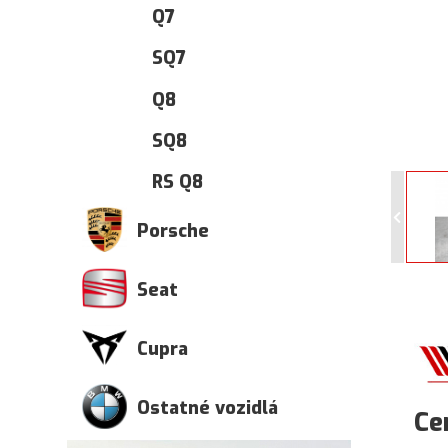
Q7
SQ7
Q8
SQ8
RS Q8
Porsche
Seat
Cupra
Ostatné vozidlá
Ce