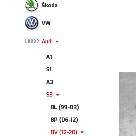
Škoda
VW
Audi
A1
S1
A3
S3
8L (99-03)
8P (06-12)
8V (12-20)