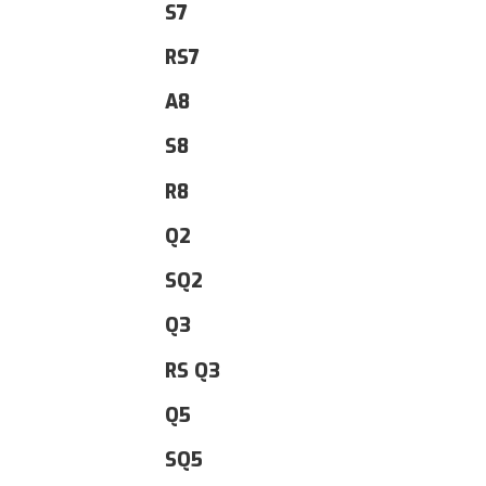
S7
RS7
A8
S8
R8
Q2
SQ2
Q3
RS Q3
Q5
SQ5