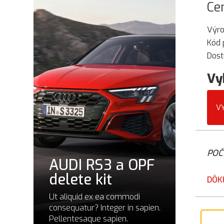
Ce
Výr
Kód 
Dost
Vy
V
POČ
AUDI RS3 a OPF
delete kit
DÔK
Ut aliquid ex ea commodi
consequatur? Integer in sapien.
Pellentesaque sapien.