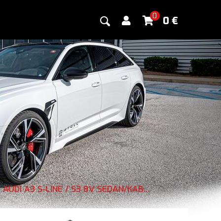
0
0
€
MAXTON DESIGN SPOILER PREDNÉHO NÁRAZNÍKA AUDI A3 S-LINE / S3 8V SEDAN/KABRIOLET VER.1 - BEZ POVRCHOVEJ ÚPRAVY