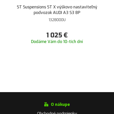
ST Suspensions ST X výškovo nastaviteľný
podvozok AUDI A3 S3 8P
1328000U
1 025
€
Dodáme Vám do 10-tich dní
O nákupe
Obchodné podmienky