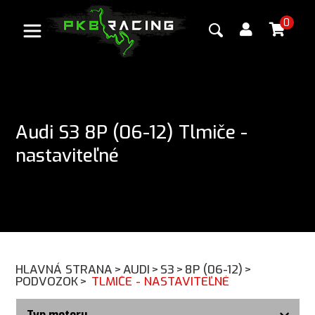
0
Audi S3 8P (06-12) Tlmiče -
nastaviteľné
HLAVNÁ STRANA
>
AUDI
>
S3
>
8P (06-12)
>
PODVOZOK
>
TLMIČE - NASTAVITEĽNÉ
Typ motoru