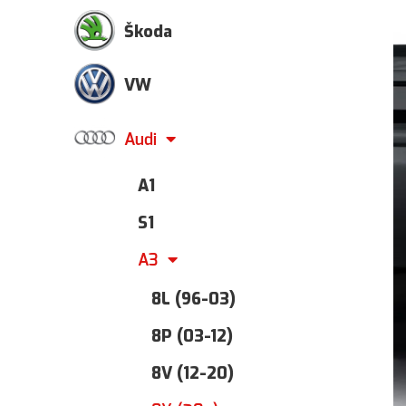
Škoda
VW
Audi
A1
S1
A3
8L (96-03)
8P (03-12)
8V (12-20)