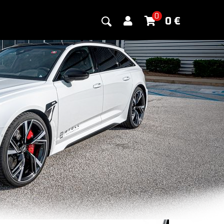
0
0
€