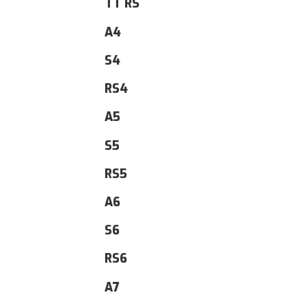
TT RS
A4
S4
RS4
A5
S5
RS5
A6
S6
RS6
A7