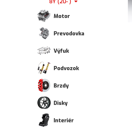
8Y (20- )
Motor
Prevodovka
Výfuk
Podvozok
Brzdy
Disky
Interiér