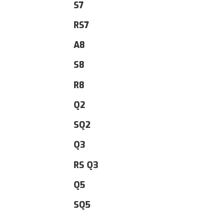
S7
RS7
A8
S8
R8
Q2
SQ2
Q3
RS Q3
Q5
SQ5