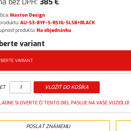
na bez DPH:
385
€
obca:
Maxton Design
produktu:
AU-S3-8YF-S-RS1G-SLSB+BLACK
upnosť produktu:
Na objednávku
berte variant
YBERTE VARIANT
ET
VLOŽIŤ DO KOŠÍKA
LADNE SI OVERTE ČI TENTO DIEL PASUJE NA VAŠE VOZIDLO!
POSLAŤ ZNÁMEMU