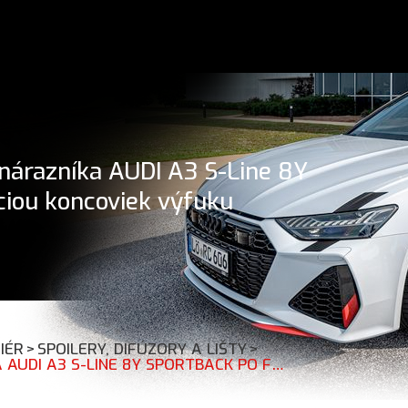
nárazníka AUDI A3 S-Line 8Y
ciou koncoviek výfuku
IÉR
>
SPOILERY, DIFÚZORY A LIŠTY
>
MAXTON DESIGN SPOILER ZADNÉHO NÁRAZNÍKA AUDI A3 S-LINE 8Y SPORTBACK PO FL S ČIERNOU IMITÁCIOU KONCOVIEK VÝFUKU