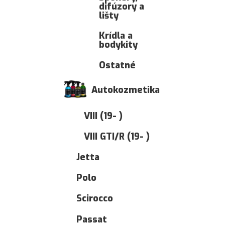
difúzory a
lišty
Krídla a
bodykity
Ostatné
Autokozmetika
VIII (19- )
VIII GTI/R (19- )
Jetta
Polo
Scirocco
Passat