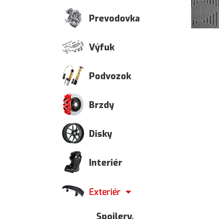
Prevodovka
Výfuk
Podvozok
Brzdy
Disky
Interiér
Exteriér
Spoilery,