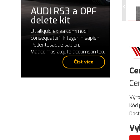
AUDI RS3 a OPF
delete kit
Ut aliquid ex ea commodi
consequatur? Integer in sapien.
Pellentesaque sapien.
Maacemas alqute accumsan leo.
Číst více
Ce
Ce
Výr
Kód 
Dost
Vy