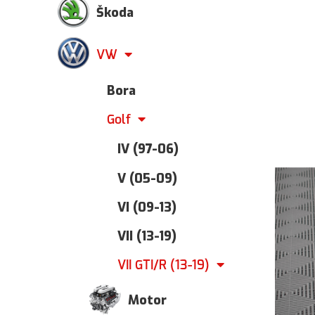
Škoda
VW
Bora
Golf
IV (97-06)
V (05-09)
VI (09-13)
VII (13-19)
VII GTI/R (13-19)
Motor