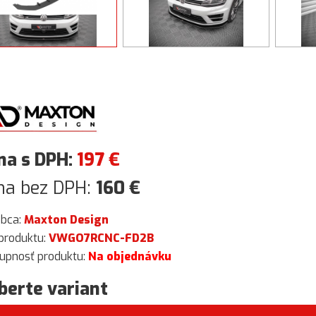
na s DPH:
197
€
na bez DPH:
160
€
obca:
Maxton Design
produktu:
VWGO7RCNC-FD2B
upnosť produktu:
Na objednávku
berte variant