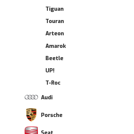
Tiguan
Touran
Arteon
Amarok
Beetle
UP!
T-Roc
Audi
Porsche
Seat