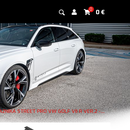
0
0
€
MAXTON DESIGN SPOILER PREDNÉHO NÁRAZNÍKA STREET PRO VW GOLF VII R VER.2 - ČIERNY