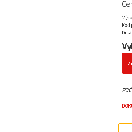
Ce
Výr
Kód 
Dost
Vy
V
POČ
DÔK