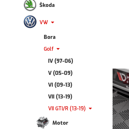
Škoda
VW
Bora
Golf
IV (97-06)
V (05-09)
VI (09-13)
VII (13-19)
VII GTI/R (13-19)
Motor