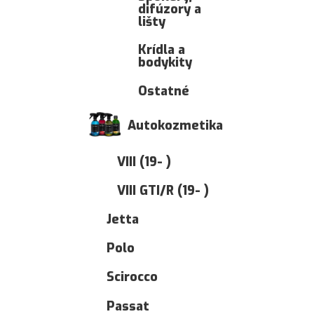
difúzory a
lišty
Krídla a
bodykity
Ostatné
Autokozmetika
VIII (19- )
VIII GTI/R (19- )
Jetta
Polo
Scirocco
Passat