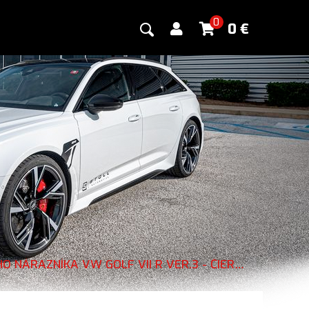
0
0
€
MAXTON DESIGN BOČNÉ SPOILERY ZADNÉHO NÁRAZNÍKA VW GOLF VII R VER.3 - ČIERNY LESKLÝ