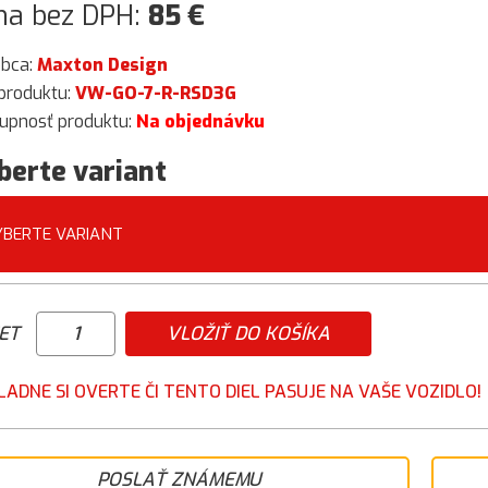
na bez DPH:
85
€
obca:
Maxton Design
produktu:
VW-GO-7-R-RSD3G
upnosť produktu:
Na objednávku
berte variant
YBERTE VARIANT
ET
VLOŽIŤ DO KOŠÍKA
LADNE SI OVERTE ČI TENTO DIEL PASUJE NA VAŠE VOZIDLO!
POSLAŤ ZNÁMEMU