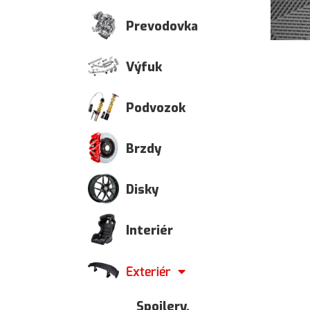
Prevodovka
Výfuk
Podvozok
Brzdy
Disky
Interiér
Exteriér
Spoilery,