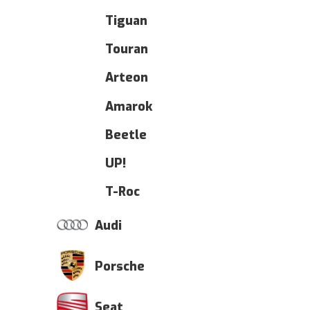
Tiguan
Touran
Arteon
Amarok
Beetle
UP!
T-Roc
Audi
Porsche
Seat