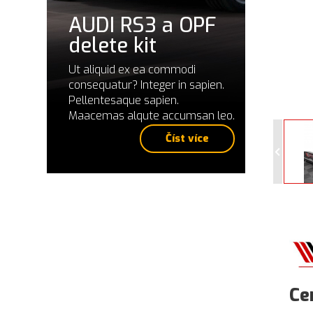
AUDI RS3 a OPF
delete kit
Ut aliquid ex ea commodi
consequatur? Integer in sapien.
Pellentesaque sapien.
Maacemas alqute accumsan leo.
Číst více
Ce