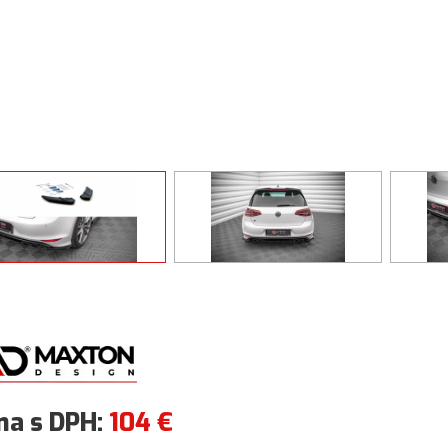
na s DPH:
104
€