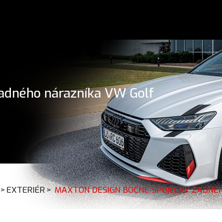
zadného nárazníka VW Golf
>
EXTERIÉR
>