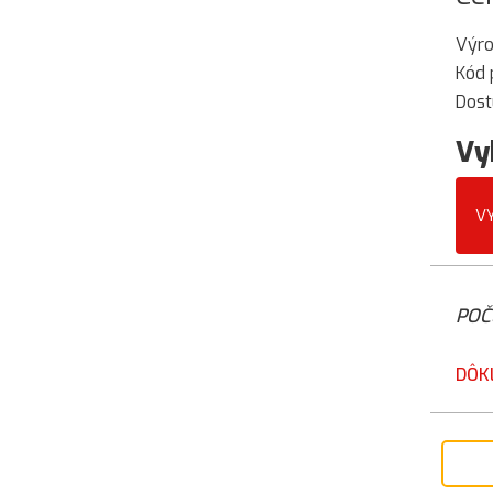
Výr
Kód 
Dost
Vy
V
POČ
DÔK