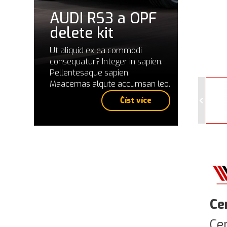
AUDI RS3 a OPF
delete kit
Ut aliquid ex ea commodi
consequatur? Integer in sapien.
Pellentesaque sapien.
Maacemas alqute accumsan leo.
Číst více
Ce
Ce