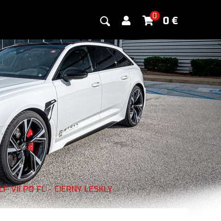
0
0
€
VII PO FL - ČIERNY LESKLÝ