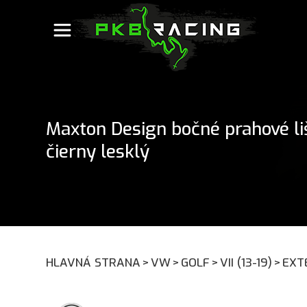
Maxton Design bočné prahové liš
čierny lesklý
HLAVNÁ STRANA
>
VW
>
GOLF
>
VII (13-19)
>
EXT