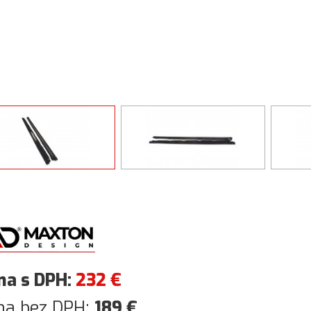
na s DPH:
232
€
na bez DPH:
189
€