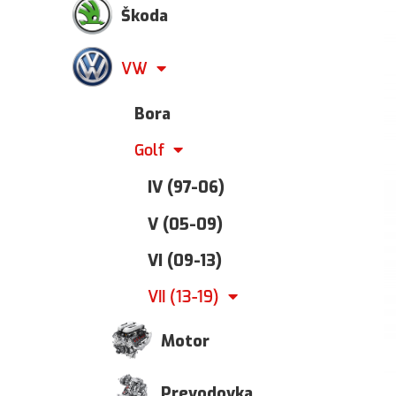
Škoda
VW
Bora
Golf
IV (97-06)
V (05-09)
VI (09-13)
VII (13-19)
Motor
Prevodovka