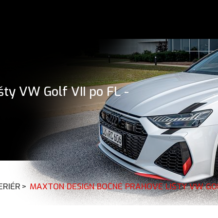
ty VW Golf VII po FL -
ERIÉR
>
MAXTON DESIGN BOČNÉ PRAHOVÉ LIŠTY VW GOLF 