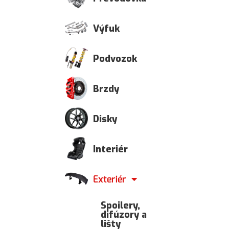
Výfuk
Podvozok
Brzdy
Disky
Interiér
Exteriér
Spoilery,
difúzory a
lišty