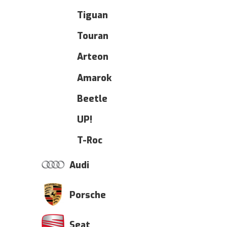
Tiguan
Touran
Arteon
Amarok
Beetle
UP!
T-Roc
Audi
Porsche
Seat