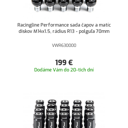
Racingline Performance sada čapov a matíc
diskov M14x1.5, rádius R13 - polguľa 70mm
VWR630000
199
€
Dodáme Vám do 20-tich dní