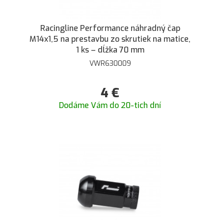
Racingline Performance náhradný čap
M14x1,5 na prestavbu zo skrutiek na matice,
1 ks – dĺžka 70 mm
VWR630009
4
€
Dodáme Vám do 20-tich dní