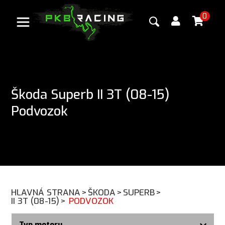
0
Škoda Superb II 3T (08-15)
Podvozok
HLAVNÁ STRANA
>
ŠKODA
>
SUPERB
>
II 3T (08-15)
>
PODVOZOK
Typ motoru