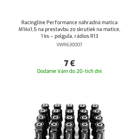
Racingline Performance náhradná matica
M14x1,5 na prestavbu zo skrutiek na matice,
1 ks – polguľa, rádius R13
VWR630007
7
€
Dodáme Vám do 20-tich dní