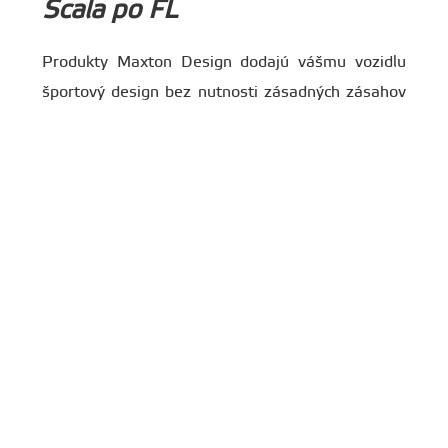
Scala po FL
Produkty Maxton Design dodajú vášmu vozidlu
športový design bez nutnosti zásadných zásahov
do Vášho vozidla.
Určenie:
ŠKODA Scala 2023-
Povrchová úprava:
Čierny lesklý
Upozornenie
: fotografie produktu nemusia
zobrazovať konkrétnu povrchovú úpravu
produktu!
Spoilery vizuálne znižujú auto a zlepšujú
priľnavosť a stabilitu vozidla.