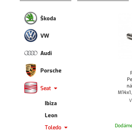
Škoda
VW
Audi
Porsche
P
ná
Seat
M14x1
zo skr
V
Ibiza
1 ks
Leon
Dodáme
Toledo