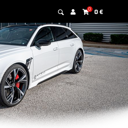
0
0
€