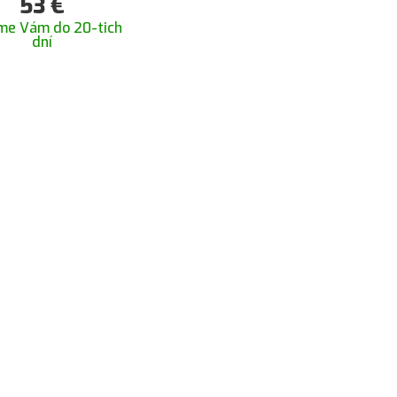
53
€
me Vám do 20-tich
dní