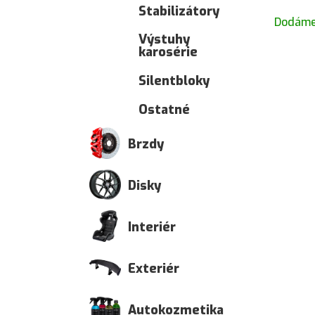
Stabilizátory
Dodáme
Výstuhy
karosérie
Silentbloky
Ostatné
Brzdy
Disky
Interiér
Exteriér
Autokozmetika