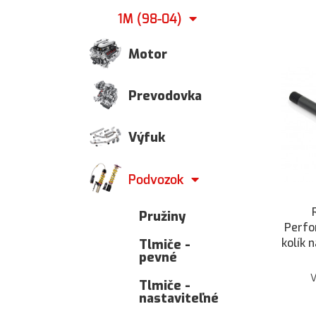
1M (98-04)
Motor
Prevodovka
Výfuk
Podvozok
Pružiny
Perfo
kolík 
Tlmiče -
pevné
Tlmiče -
nastaviteľné