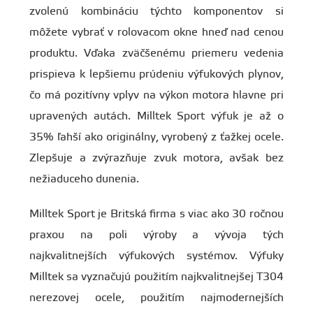
zvolenú kombináciu týchto komponentov si
môžete vybrať v rolovacom okne hneď nad cenou
produktu. Vďaka zväčšenému priemeru vedenia
prispieva k lepšiemu prúdeniu výfukových plynov,
čo má pozitívny vplyv na výkon motora hlavne pri
upravených autách. Milltek Sport výfuk je až o
35% ľahší ako originálny, vyrobený z ťažkej ocele.
Zlepšuje a zvýrazňuje zvuk motora, avšak bez
nežiaduceho dunenia.
Milltek Sport je Britská firma s viac ako 30 ročnou
praxou na poli výroby a vývoja tých
najkvalitnejších výfukových systémov. Výfuky
Milltek sa vyznačujú použitím najkvalitnejšej T304
nerezovej ocele, použitím najmodernejších