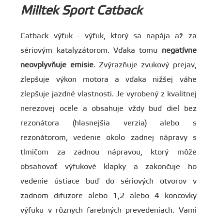
Milltek Sport Catback
Catback výfuk - výfuk, ktorý sa napája až za
sériovým katalyzátorom. Vďaka tomu
negatívne
neovplyvňuje emisie
. Zvýrazňuje zvukový prejav,
zlepšuje výkon motora a vďaka nižšej váhe
zlepšuje jazdné vlastnosti. Je vyrobený z kvalitnej
nerezovej ocele a obsahuje vždy buď diel bez
rezonátora (hlasnejšia verzia) alebo s
rezonátorom, vedenie okolo zadnej nápravy s
tlmičom za zadnou nápravou, ktorý môže
obsahovať výfukové klapky a zakončuje ho
vedenie ústiace buď do sériových otvorov v
zadnom difuzore alebo 1,2 alebo 4 koncovky
výfuku v rôznych farebných prevedeniach. Vami