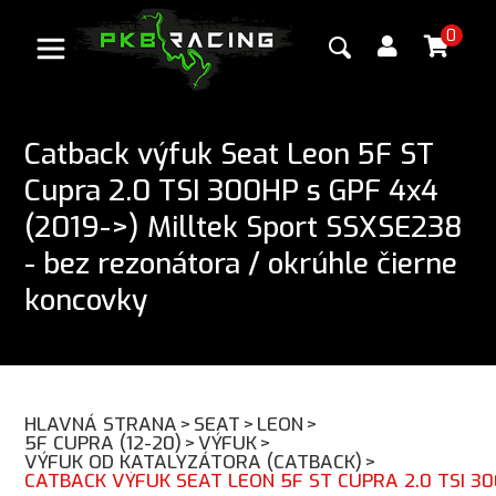
0
Catback výfuk Seat Leon 5F ST
Cupra 2.0 TSI 300HP s GPF 4x4
(2019->) Milltek Sport SSXSE238
- bez rezonátora / okrúhle čierne
koncovky
HLAVNÁ STRANA
>
SEAT
>
LEON
>
5F CUPRA (12-20)
>
VÝFUK
>
VÝFUK OD KATALYZÁTORA (CATBACK)
>