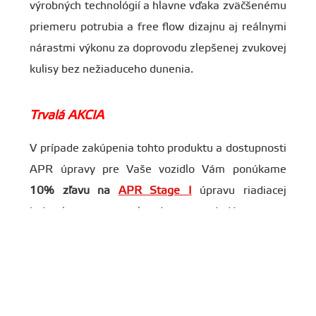
výrobných technológií a hlavne vďaka zväčšenému
priemeru potrubia a free flow dizajnu aj reálnymi
nárastmi výkonu za doprovodu zlepšenej zvukovej
kulisy bez nežiaduceho dunenia.
Trvalá AKCIA
V prípade zakúpenia tohto produktu a dostupnosti
APR úpravy pre Vaše vozidlo Vám ponúkame
10% zľavu na
APR Stage I
úpravu riadiacej
jednotky motora, ktorá zase dodá motoru
potrebný výkon.
Varianty