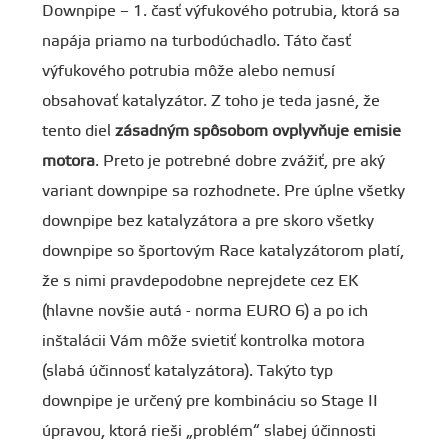
Downpipe – 1. časť výfukového potrubia, ktorá sa
napája priamo na turbodúchadlo. Táto časť
výfukového potrubia môže alebo nemusí
obsahovať katalyzátor. Z toho je teda jasné, že
tento diel
zásadným spôsobom ovplyvňuje emisie
motora
. Preto je potrebné dobre zvážiť, pre aký
variant downpipe sa rozhodnete. Pre úplne všetky
downpipe bez katalyzátora a pre skoro všetky
downpipe so športovým Race katalyzátorom platí,
že s nimi pravdepodobne neprejdete cez EK
(hlavne novšie autá - norma EURO 6) a po ich
inštalácii Vám môže svietiť kontrolka motora
(slabá účinnosť katalyzátora). Takýto typ
downpipe je určený pre kombináciu so Stage II
úpravou, ktorá rieši „problém“ slabej účinnosti