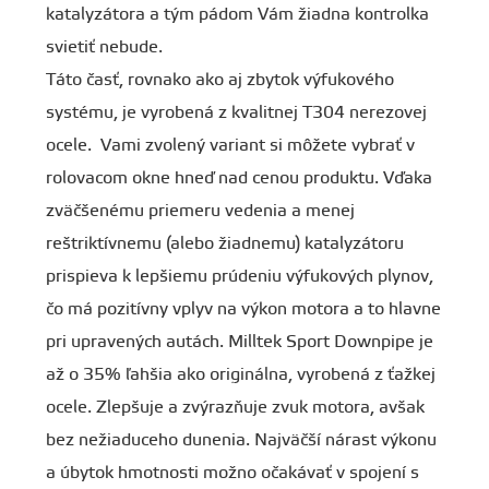
katalyzátora a tým pádom Vám žiadna kontrolka
svietiť nebude.
Táto časť, rovnako ako aj zbytok výfukového
systému, je vyrobená z kvalitnej T304 nerezovej
ocele. Vami zvolený variant si môžete vybrať v
rolovacom okne hneď nad cenou produktu. Vďaka
zväčšenému priemeru vedenia a menej
reštriktívnemu (alebo žiadnemu) katalyzátoru
prispieva k lepšiemu prúdeniu výfukových plynov,
čo má pozitívny vplyv na výkon motora a to hlavne
pri upravených autách. Milltek Sport Downpipe je
až o 35% ľahšia ako originálna, vyrobená z ťažkej
ocele. Zlepšuje a zvýrazňuje zvuk motora, avšak
bez nežiaduceho dunenia. Najväčší nárast výkonu
a úbytok hmotnosti možno očakávať v spojení s