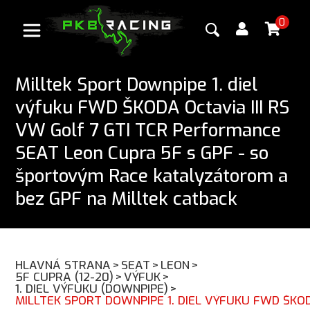
0
Milltek Sport Downpipe 1. diel
výfuku FWD ŠKODA Octavia III RS
VW Golf 7 GTI TCR Performance
SEAT Leon Cupra 5F s GPF - so
športovým Race katalyzátorom a
bez GPF na Milltek catback
HLAVNÁ STRANA
>
SEAT
>
LEON
>
5F CUPRA (12-20)
>
VÝFUK
>
1. DIEL VÝFUKU (DOWNPIPE)
>