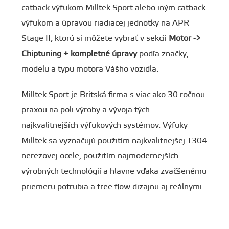
catback výfukom Milltek Sport alebo iným catback
výfukom a úpravou riadiacej jednotky na APR
Stage II, ktorú si môžete vybrať v sekcii
Motor ->
Chiptuning + kompletné úpravy
podľa značky,
modelu a typu motora Vášho vozidla.
Milltek Sport je Britská firma s viac ako 30 ročnou
praxou na poli výroby a vývoja tých
najkvalitnejších výfukových systémov. Výfuky
Milltek sa vyznačujú použitím najkvalitnejšej T304
nerezovej ocele, použitím najmodernejších
výrobných technológií a hlavne vďaka zväčšenému
priemeru potrubia a free flow dizajnu aj reálnymi
nárastmi výkonu za doprovodu zlepšenej zvukovej
kulisy bez nežiaduceho dunenia.