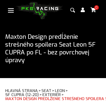
0
Maxton Design predĺženie
strešného spoilera Seat Leon 5F
CUPRA po FL - bez povrchovej
úpravy
HLAVNÁ STRANA
>
SEAT
>
LEON
>
5F CUPRA (12-20)
>
EXTERIÉR
>