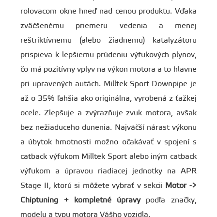
rolovacom okne hneď nad cenou produktu. Vďaka
zväčšenému priemeru vedenia a menej
reštriktívnemu (alebo žiadnemu) katalyzátoru
prispieva k lepšiemu prúdeniu výfukových plynov,
čo má pozitívny vplyv na výkon motora a to hlavne
pri upravených autách. Milltek Sport Downpipe je
až o 35% ľahšia ako originálna, vyrobená z ťažkej
ocele. Zlepšuje a zvýrazňuje zvuk motora, avšak
bez nežiaduceho dunenia. Najväčší nárast výkonu
a úbytok hmotnosti možno očakávať v spojení s
catback výfukom Milltek Sport alebo iným catback
výfukom a úpravou riadiacej jednotky na APR
Stage II, ktorú si môžete vybrať v sekcii
Motor ->
Chiptuning + kompletné úpravy
podľa značky,
modelu a typu motora Vášho vozidla.