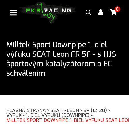
0
Milltek Sport Downpipe 1. diel
výfuku SEAT Leon FR 5F - s HJS
športovým katalyzátorom a EC
schválením
HLAVNÁ STRANA
>
SEAT
>
LEON
>
5F (12-20)
>
VÝFUK
>
1. DIEL VÝFUKU (DOWNPIPE)
>