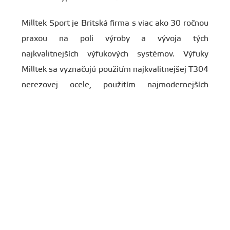
Milltek Sport je Britská firma s viac ako 30 ročnou
praxou na poli výroby a vývoja tých
najkvalitnejších výfukových systémov. Výfuky
Milltek sa vyznačujú použitím najkvalitnejšej T304
nerezovej ocele, použitím najmodernejších
výrobných technológií a hlavne vďaka zväčšenému
priemeru potrubia a free flow dizajnu aj reálnymi
nárastmi výkonu za doprovodu zlepšenej zvukovej
kulisy bez nežiaduceho dunenia.
Trvalá AKCIA
V prípade zakúpenia tohto produktu a dostupnosti
APR úpravy pre Vaše vozidlo Vám ponúkame 5%
zľavu na APR Stage I / APR Stage II úpravu