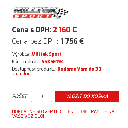
Cena s DPH:
2 160
€
Cena bez DPH:
1 756
€
Výrobca:
Milltek Sport
Kód produktu:
SSXSE194
Dostupnosť produktu:
Dodáme Vám do 30-
tich dní
POČET
VLOŽIŤ DO KOŠÍKA
DÔKLADNE SI OVERTE ČI TENTO DIEL PASUJE NA
VAŠE VOZIDLO!