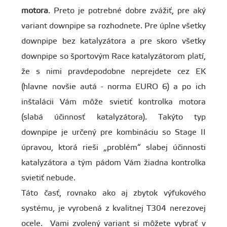
motora
. Preto je potrebné dobre zvážiť, pre aký
variant downpipe sa rozhodnete. Pre úplne všetky
downpipe bez katalyzátora a pre skoro všetky
downpipe so športovým Race katalyzátorom platí,
že s nimi pravdepodobne neprejdete cez EK
(hlavne novšie autá - norma EURO 6) a po ich
inštalácii Vám môže svietiť kontrolka motora
(slabá účinnosť katalyzátora). Takýto typ
downpipe je určený pre kombináciu so Stage II
úpravou, ktorá rieši „problém“ slabej účinnosti
katalyzátora a tým pádom Vám žiadna kontrolka
svietiť nebude.
Táto časť, rovnako ako aj zbytok výfukového
systému, je vyrobená z kvalitnej T304 nerezovej
ocele. Vami zvolený variant si môžete vybrať v