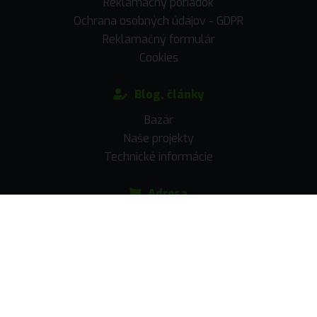
Reklamačný poriadok
Ochrana osobných údajov - GDPR
Reklamačný formulár
Cookies
Blog, články
Bazár
Naše projekty
Technické informácie
Adresa
Rulandská 12
902 01 Pezinok
Po - Pia: 8:00 - 18:00
Kontakt