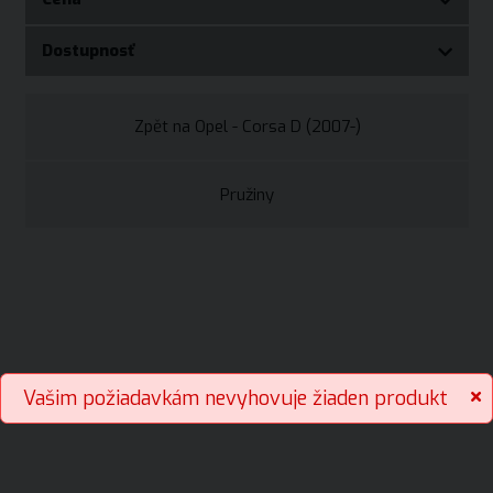
Dostupnosť
Zpět na Opel - Corsa D (2007-)
Pružiny
Vašim požiadavkám nevyhovuje žiaden produkt