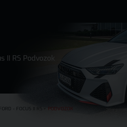
us II RS Podvozok
FORD - FOCUS II RS
>
PODVOZOK