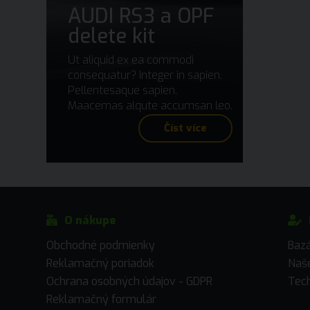
AUDI RS3 a OPF
delete kit
Ut aliquid ex ea commodi
consequatur? Integer in sapien.
Pellentesaque sapien.
Maacemas alqute accumsan leo.
Číst více
O nákupe
Obchodné podmienky
Baz
Reklamačný poriadok
Naše
Ochrana osobných údajov - GDPR
Tech
Reklamačný formulár