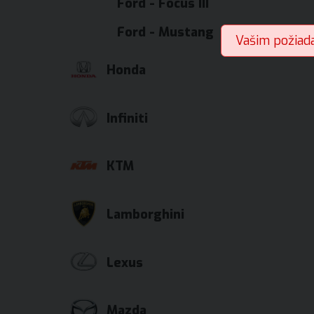
Ford - Focus III
Ford - Mustang
Vašim požiad
Honda
Infiniti
KTM
Lamborghini
Lexus
Mazda