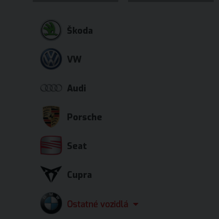
Škoda
VW
Audi
Porsche
Seat
Cupra
Ostatné vozidlá