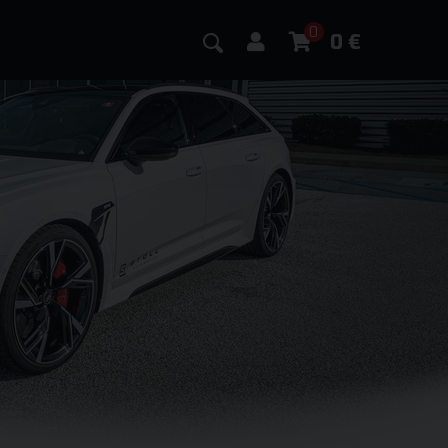
0
0
€