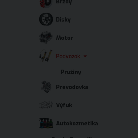
Brzdy
Disky
Motor
Podvozok
Pružiny
Prevodovka
Výfuk
Autokozmetika