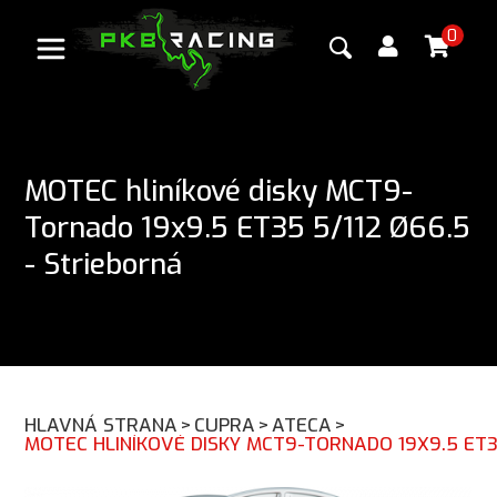
0
MOTEC hliníkové disky MCT9-
Tornado 19x9.5 ET35 5/112 Ø66.5
- Strieborná
HLAVNÁ STRANA
>
CUPRA
>
ATECA
>
MOTEC HLINÍKOVÉ DISKY MCT9-TORNADO 19X9.5 ET35