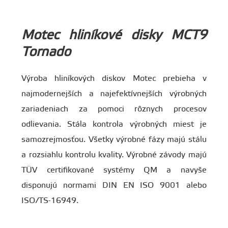
Motec hliníkové disky MCT9
Tornado
Výroba hliníkových diskov Motec prebieha v
najmodernejších a najefektívnejších výrobných
zariadeniach za pomoci rôznych procesov
odlievania. Stála kontrola výrobných miest je
samozrejmosťou. Všetky výrobné fázy majú stálu
a rozsiahlu kontrolu kvality. Výrobné závody majú
TÜV certifikované systémy QM a navyše
disponujú normami DIN EN ISO 9001 alebo
ISO/TS-16949.
Vysoký dopyt po Motec diskoch sa odrazil v tom,