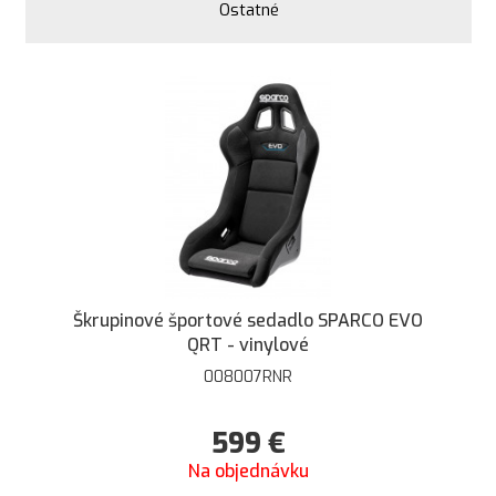
Ostatné
Škrupinové športové sedadlo SPARCO EVO
QRT - vinylové
008007RNR
599
€
Na objednávku