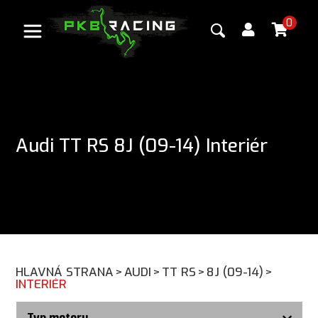
0
Audi TT RS 8J (09-14) Interiér
HLAVNÁ STRANA
>
AUDI
>
TT RS
>
8J (09-14)
>
INTERIÉR
Typ motoru