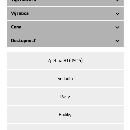
Výrobca
Cena
Dostupnosť
Zpět na 8J (09-14)
Sedadlá
Pásy
Budíky