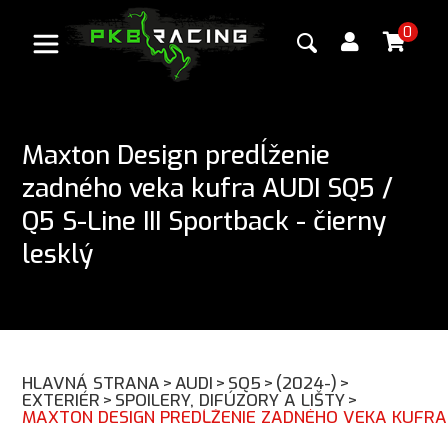
0
Maxton Design predĺženie
zadného veka kufra AUDI SQ5 /
Q5 S-Line III Sportback - čierny
lesklý
HLAVNÁ STRANA
>
AUDI
>
SQ5
>
(2024-)
>
EXTERIÉR
>
SPOILERY, DIFÚZORY A LIŠTY
>