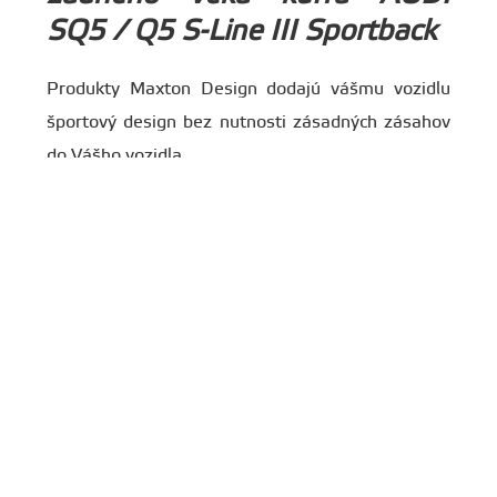
SQ5 / Q5 S-Line III Sportback
Produkty Maxton Design dodajú vášmu vozidlu
športový design bez nutnosti zásadných zásahov
do Vášho vozidla.
Určenie:
AUDI SQ5 Sportback 2024-
a AUDI Q5 S-Line Sportback 2024-
Povrchová úprava:
Čierny lesklý
Upozornenie
: fotografie produktu nemusia
zobrazovať konkrétnu povrchovú úpravu
produktu!