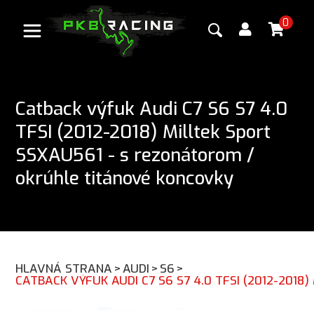
0
Catback výfuk Audi C7 S6 S7 4.0
TFSI (2012-2018) Milltek Sport
SSXAU561 - s rezonátorom /
okrúhle titánové koncovky
HLAVNÁ STRANA
>
AUDI
>
S6
>