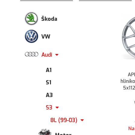
Škoda
VW
Audi
A1
AP
hliník
S1
5x11
A3
S3
8L (99-03)
Na