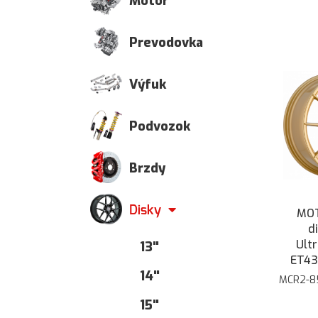
Motor
Prevodovka
Výfuk
Podvozok
Brzdy
Disky
MOT
d
Ultr
13"
ET43
14"
MCR2-8
15"