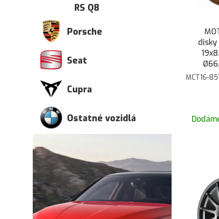
RS Q8
Porsche
MOT
disky
19x8
Seat
Ø66.
ma
MCT16-85
Cupra
Ostatné vozidlá
Dodáme