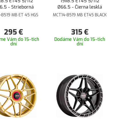
x8.5 ET45 5/112
19x8.5 ET45 5/112
6.5 - Strieborná
Ø66.5 - Čierna lesklá
-8519 MB ET 45 HGS
MCT14-8519 MB ET45 BLACK
295
€
315
€
me Vám do 15-tich
Dodáme Vám do 15-tich
dní
dní