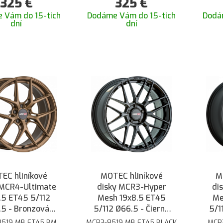
325
€
325
€
 Vám do 15-tich
Dodáme Vám do 15-tich
Dodá
dní
dní
EC hliníkové
MOTEC hliníkové
M
 MCR4-Ultimate
disky MCR3-Hyper
di
.5 ET45 5/112
Mesh 19x8.5 ET45
Me
5 - Bronzová
5/112 Ø66.5 - Čierna
5/1
matná
lesklá
8519 MB ET45 BM
MCR3-8519 MB ET45 BLACK
MCR