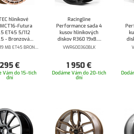
EC hliníkové
Racingline
 MCT16-Futura
Performance sada 4
Per
.5 ET45 5/112
kusov hliníkových
ku
5 - Bronzová
diskov R360 19x8.5
dis
tná brúsená
ET44 5/112 - Čierna
ET4
19 MB ET45 BRONZE
VWR600360BLK
POL
lesklá
S
295
€
1 950
€
 Vám do 15-tich
Dodáme Vám do 20-tich
Dodá
dní
dní