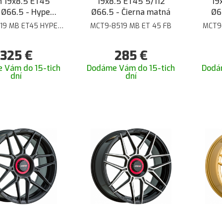
 19x8.5 ET45
19x8.5 ET45 5/112
19
 Ø66.5 - Hyper
Ø66.5 - Čierna matná
Ø6
ceramic
19 MB ET45 HYPER
MCT9-8519 MB ET 45 FB
MCT9
CERAMIC
325
€
285
€
 Vám do 15-tich
Dodáme Vám do 15-tich
Dodá
dní
dní