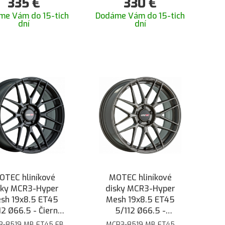
335
€
330
€
me Vám do 15-tich
Dodáme Vám do 15-tich
dní
dní
OTEC hliníkové
MOTEC hliníkové
sky MCR3-Hyper
disky MCR3-Hyper
sh 19x8.5 ET45
Mesh 19x8.5 ET45
12 Ø66.5 - Čierna
5/112 Ø66.5 -
matná
Oceľovo šedá
3-8519 MB ET45 FB
MCR3-8519 MB ET45