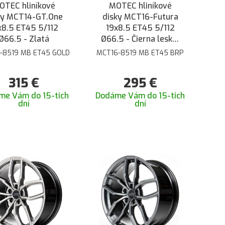
OTEC hliníkové
MOTEC hliníkové
ky MCT14-GT.One
disky MCT16-Futura
x8.5 ET45 5/112
19x8.5 ET45 5/112
Ø66.5 - Zlatá
Ø66.5 - Čierna lesklá
brúsená
-8519 MB ET45 GOLD
MCT16-8519 MB ET45 BRP
315
€
295
€
me Vám do 15-tich
Dodáme Vám do 15-tich
dní
dní