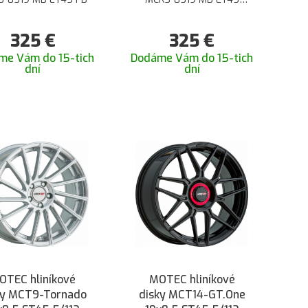
STEELGREY
325
€
325
€
me Vám do 15-tich
Dodáme Vám do 15-tich
dní
dní
OTEC hliníkové
MOTEC hliníkové
ky MCT9-Tornado
disky MCT14-GT.One