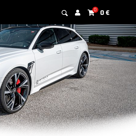
0
0
€