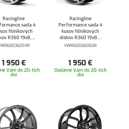
Racingline
Racingline
formance sada 4
Performance sada 4
sov hliníkových
kusov hliníkových
kov R360 19x8.5
diskov R360 19x8.5
4 5/112 - Lesklá
ET44 5/112 - Matná
VWR600360SVR
VWR600360GUN
trieborná Star
šedá Gunmetal
1 950
€
1 950
€
me Vám do 20-tich
Dodáme Vám do 20-tich
dní
dní