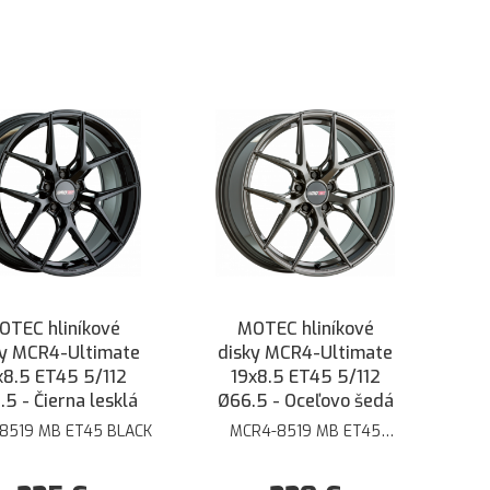
OTEC hliníkové
MOTEC hliníkové
ky MCR4-Ultimate
disky MCR4-Ultimate
x8.5 ET45 5/112
19x8.5 ET45 5/112
5 - Čierna lesklá
Ø66.5 - Oceľovo šedá
8519 MB ET45 BLACK
MCR4-8519 MB ET45
STEELGREY