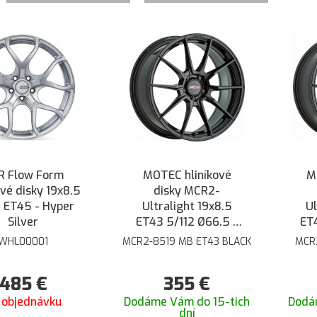
R Flow Form
MOTEC hliníkové
M
ové disky 19x8.5
disky MCR2-
2 ET45 - Hyper
Ultralight 19x8.5
Ul
Silver
ET43 5/112 Ø66.5 -
ET4
Čierna lesklá
WHL00001
MCR2-8519 MB ET43 BLACK
MCR
485
€
355
€
 objednávku
Dodáme Vám do 15-tich
Dodá
dní