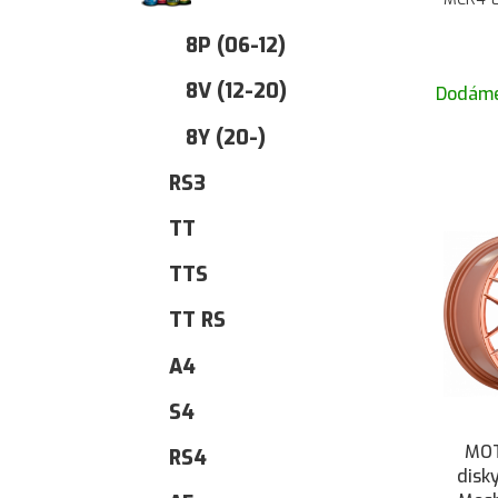
8P (06-12)
8V (12-20)
Dodáme
8Y (20-)
RS3
TT
TTS
TT RS
A4
S4
MOT
RS4
disk