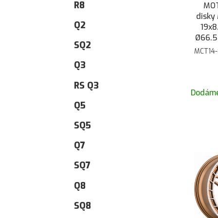
R8
MOT
disky
Q2
19x8
Ø66.5
SQ2
MCT14-
Q3
RS Q3
Dodáme
Q5
SQ5
Q7
SQ7
Q8
SQ8