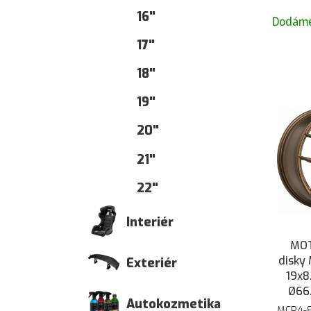
16"
Dodáme
17"
18"
19"
20"
21"
22"
Interiér
MOT
disky
Exteriér
19x8
Ø66.
Autokozmetika
MCR4-