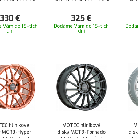
330
€
325
€
 Vám do 15-tich
Dodáme Vám do 15-tich
Dodá
dní
dní
EC hliníkové
MOTEC hliníkové
M
y MCR3-Hyper
disky MCT9-Tornado
dis