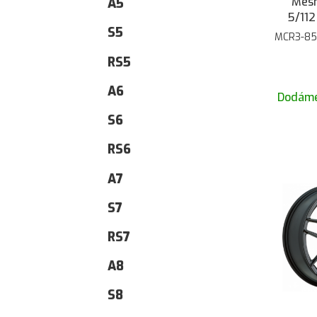
Mesh
A5
5/112
S5
MCR3-85
RS5
A6
Dodáme
S6
RS6
A7
S7
RS7
A8
S8