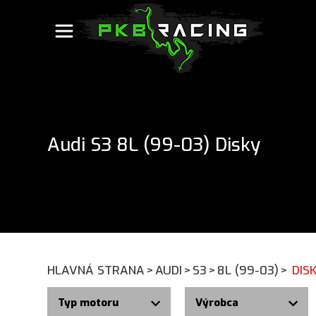
Audi S3 8L (99-03) Disky
HLAVNÁ STRANA
>
AUDI
>
S3
>
8L (99-03)
>
DIS
Typ motoru
Výrobca