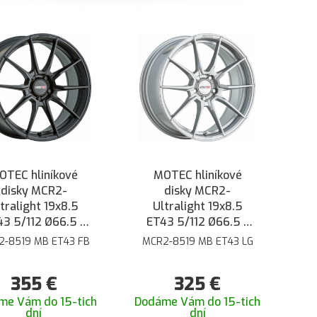
OTEC hliníkové
MOTEC hliníkové
disky MCR2-
disky MCR2-
tralight 19x8.5
Ultralight 19x8.5
3 5/112 Ø66.5 -
ET43 5/112 Ø66.5 -
Čierna matná
Strieborná
2-8519 MB ET43 FB
MCR2-8519 MB ET43 LG
355
€
325
€
me Vám do 15-tich
Dodáme Vám do 15-tich
dní
dní