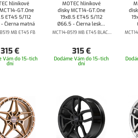
EC hliníkové
MOTEC hliníkové
M
 MCT14-GT.One
disky MCT14-GT.One
dis
.5 ET45 5/112
19x8.5 ET45 5/112
19
 - Čierna matná
Ø66.5 - Čierna lesklá
brúsená
8519 MB ET45 FB
MCT14-8519 MB ET45 BLACK
MCT14
POL
315
€
315
€
 Vám do 15-tich
Dodáme Vám do 15-tich
Dodá
dní
dní