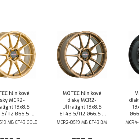
EC hliníkové
MOTEC hliníkové
M
isky MCR2-
disky MCR2-
dis
alight 19x8.5
Ultralight 19x8.5
19
 5/112 Ø66.5 -
ET43 5/112 Ø66.5 -
Ø66.
Zlatá
Bronzová matná
519 MB ET43 GOLD
MCR2-8519 MB ET43 BM
MCR4-