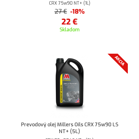
CRX 75w90 NT+ (1L)
27
€
-18%
22
€
Skladom
AKCIA
Prevodový olej Millers Oils CRX 75w90 LS
NT+ (5L)