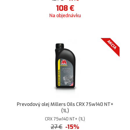
108
€
Na objednávku
AKCIA
Prevodový olej Millers Oils CRX 75w140 NT+
(1L)
CRX 75w140 NT+ (1L)
27
€
-15%