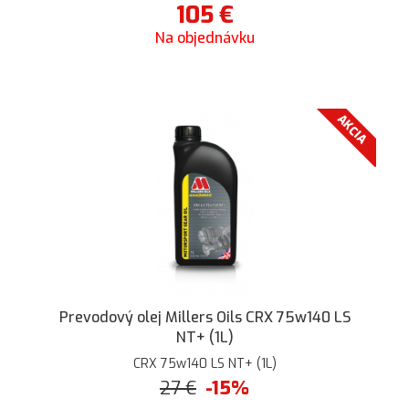
105
€
Na objednávku
AKCIA
Prevodový olej Millers Oils CRX 75w140 LS
NT+ (1L)
CRX 75w140 LS NT+ (1L)
27
€
-15%