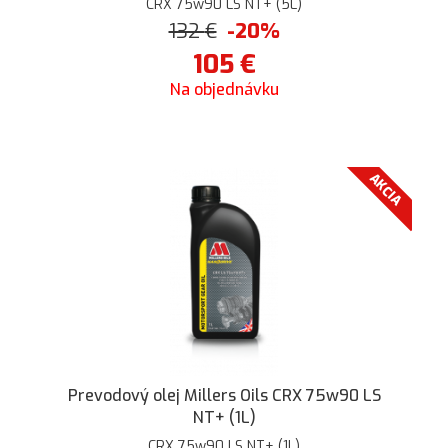
CRX 75w90 LS NT+ (5L)
132
€
-20%
105
€
Na objednávku
AKCIA
Prevodový olej Millers Oils CRX 75w90 LS
NT+ (1L)
CRX 75w90 LS NT+ (1L)