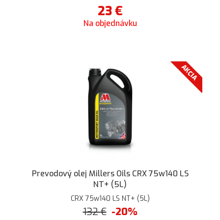
23
€
Na objednávku
AKCIA
Prevodový olej Millers Oils CRX 75w140 LS
NT+ (5L)
CRX 75w140 LS NT+ (5L)
132
€
-20%