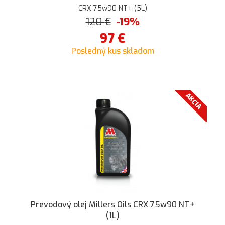
CRX 75w90 NT+ (5L)
120
€
-19%
97
€
Posledný kus skladom
AKCIA
Prevodový olej Millers Oils CRX 75w90 NT+
(1L)