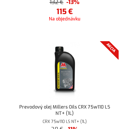
132
€
-13%
115
€
Na objednávku
AKCIA
Prevodový olej Millers Oils CRX 75w110 LS
NT+ (1L)
CRX 75w110 LS NT+ (1L)