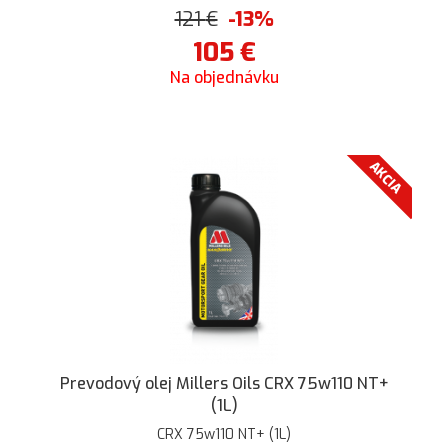
121
€
-13%
105
€
Na objednávku
AKCIA
Prevodový olej Millers Oils CRX 75w110 NT+
(1L)
CRX 75w110 NT+ (1L)