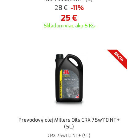
28
€
-11%
25
€
Skladom viac ako 5 Ks
AKCIA
Prevodový olej Millers Oils CRX 75w110 NT+
(5L)
CRX 75w110 NT+ (5L)