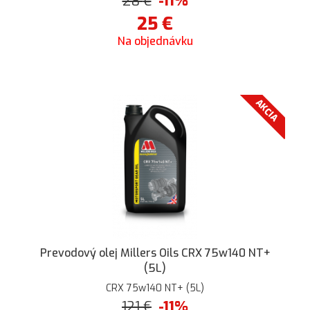
28
€
-11%
25
€
Na objednávku
AKCIA
Prevodový olej Millers Oils CRX 75w140 NT+
(5L)
CRX 75w140 NT+ (5L)
121
€
-11%